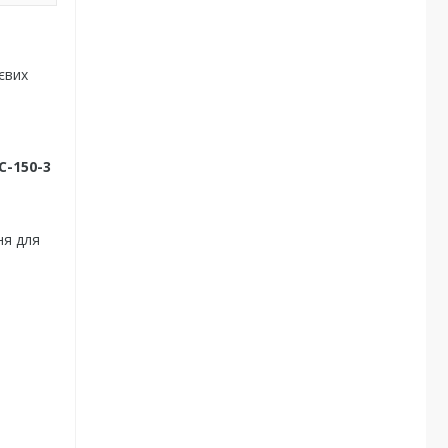
євих
С-150-3
ня для