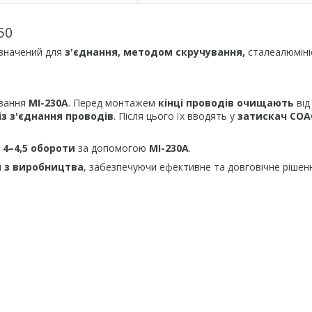
50
изначений для
з'єднання, методом скручування,
сталеалюміні
ування
МІ-230А
. Перед монтажем
кінці проводів очищають
від
 із з'єднання проводів
. Після цього їх вводять у
затискач СОА
и
4–4,5 обороти
за допомогою
МІ-230А
.
 з виробництва
, забезпечуючи ефективне та довговічне рішен