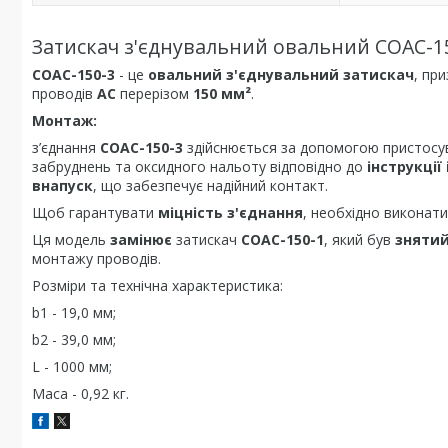
Затискач з'єднувальний овальний СОАС-1
СОАС-150-3
- це
овальний з'єднувальний затискач
, пр
проводів
АС
перерізом
150 мм²
.
Монтаж:
з’єднання
СОАС-150-3
здійснюється за допомогою пристос
забруднень та оксидного нальоту відповідно до
інструкції
внапуск
, що забезпечує надійний контакт.
Щоб гарантувати
міцність з'єднання
, необхідно виконат
Ця модель
замінює
затискач
СОАС-150-1
, який був
знятий
монтажу проводів.
Розміри та технічна характеристика:
b1 - 19,0 мм;
b2 - 39,0 мм;
L - 1000 мм;
Маса - 0,92 кг.