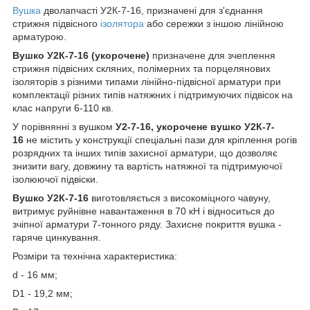
Вушка
дволапчасті У2К-7-16, призначені для з'єднання
стрижня підвісного
ізолятора
або сережки з іншою лінійною
арматурою.
Вушко У2К-7-16 (укорочене)
призначене для зчеплення
стрижня підвісних скляних, полімерних та порцелянових
ізоляторів з різними типами лінійно-підвісної арматури при
комплектації різних типів натяжних і підтримуючих підвісок на
клас напруги 6-110 кв.
У порівнянні з вушком
У2-7-16, укорочене вушко У2К-7-
16
не містить у конструкції спеціальні пази для кріплення рогів
розрядних та інших типів захисної арматури, що дозволяє
знизити вагу, довжину та вартість натяжної та підтримуючої
ізолюючої підвіски.
Вушко У2К-7-16
виготовляється з високоміцного чавуну,
витримує руйнівне навантаження в 70 кН і відноситься до
зчіпної арматури 7-тонного ряду. Захисне покриття вушка -
гаряче цинкування.
Розміри та технічна характеристика:
d - 16 мм;
D1 - 19,2 мм;