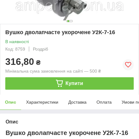
Вушко дволапчасте укорочене У2К-7-16
В наявності
Код: 8759
Роздріб
316,80
₴
Мінімальна сума замовлення на сайті — 500 ₴
Купити
Опис
Характеристики
Доставка
Оплата
Умови п
Опис
Вушко дволапчасте укорочене У2К-7-16