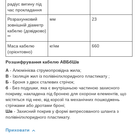
радіус вигину під
час прокладання
Розрахунковий
мм
23
зовнішній діаметр
кабелю (довідково)
**
Маса кабелю
кг/км
660
(орієнтовно)
Розшифрування кабелю АВБбШв
А
- Алюмінієва струмопровідна жила;
В
- Ізоляція жил із полівінілхлоридного пластикату ;
Б
- Броня з двох сталевих стрічок;
б
- Без подушки, яка є внутрішньою частиною захисного
покриву, накладена під бронею для охорони елементів, що
містяться під нею, від корозії та механічних пошкоджень
стрічками або дротами броні;
Шв
- Захисний покрив у формі випресованого шланга з
полівінілхлоридного пластикату.
Приховати