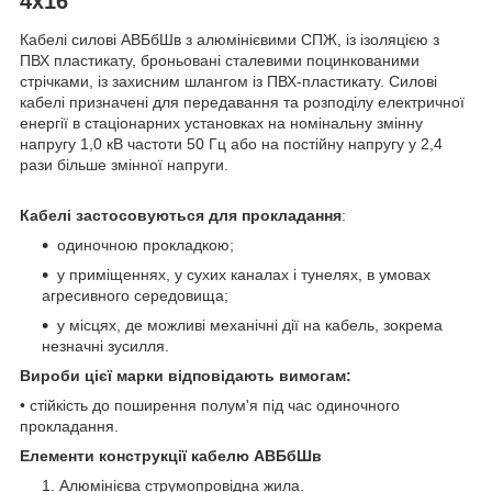
4x16
Кабелі силові АВБбШв з алюмінієвими СПЖ, із ізоляцією з
ПВХ пластикату, броньовані сталевими поцинкованими
стрічками, із захисним шлангом із ПВХ-пластикату. Силові
кабелі призначені для передавання та розподілу електричної
енергії в стаціонарних установках на номінальну змінну
напругу 1,0 кВ частоти 50 Гц або на постійну напругу у 2,4
рази більше змінної напруги.
Кабелі застосовуються для прокладання
:
одиночною прокладкою;
у приміщеннях, у сухих каналах і тунелях, в умовах
агресивного середовища;
у місцях, де можливі механічні дії на кабель, зокрема
незначні зусилля.
Вироби цієї марки відповідають вимогам:
• стійкість до поширення полум'я під час одиночного
прокладання.
Елементи конструкції кабелю АВБбШв
Алюмінієва струмопровідна жила.