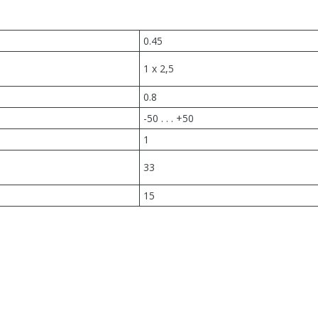
0.45
1 x 2,5
0.8
-50 . . . +50
1
33
15