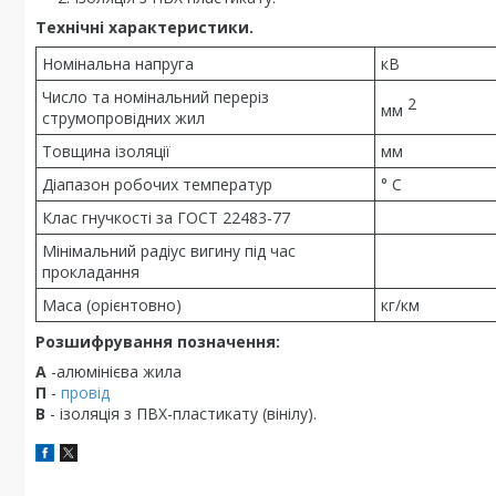
Технічні характеристики.
Номінальна напруга
кВ
Число та номінальний переріз
2
мм
струмопровідних жил
Товщина ізоляції
мм
Діапазон робочих температур
° С
Клас гнучкості за ГОСТ 22483-77
Мінімальний радіус вигину під час
прокладання
Маса (орієнтовно)
кг/км
Розшифрування позначення:
А
-алюмінієва жила
П
-
провід
В
- ізоляція з ПВХ-пластикату (вінілу).