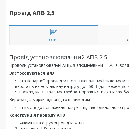
Провід АПВ 2,5
Опис
Х
Провід установлювальний АПВ 2,5
Проводи установлювальні АПВ, з алюмінієвими ТПЖ, із ізоля
Застосовуються для
:
стаціонарної прокладки в освітлювальних і силових ме
верстатів на номінальну напругу до 450 В (для мереж до 
прокладки в сталевих трубах, порожнистих каналах буді
Вироби цієї марки відповідають вимогам:
стійкість до поширення полум'я під час одиночного пр
Конструкція проводу АПВ
Алюмінієва струмопровідна жила.
Ізоляція з ПВХ пластикату.