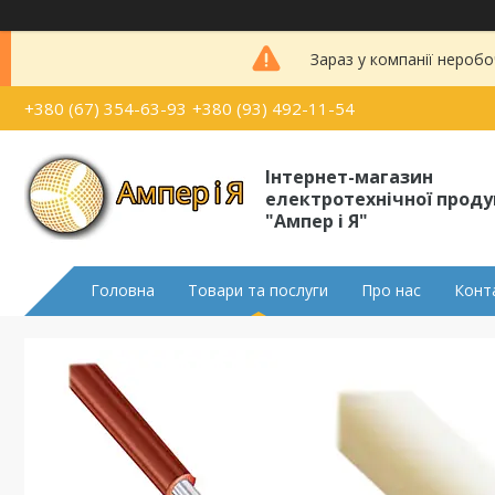
Зараз у компанії неробо
+380 (67) 354-63-93
+380 (93) 492-11-54
Інтернет-магазин
електротехнічної проду
"Ампер і Я"
Головна
Товари та послуги
Про нас
Конт