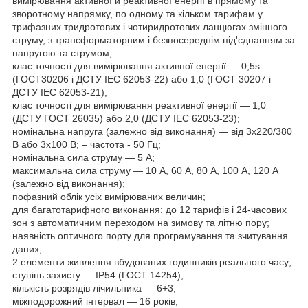
вимірювання активної й реактивної енергії в прямому та
зворотному напрямку, по одному та кільком тарифам у
трифазних тридротових і чотиридротових ланцюгах змінного
струму, з трансформаторним і безпосереднім під'єднанням за
напругою та струмом;
клас точності для вимірювання активної енергії — 0,5s
(ГОСТ30206 і ДСТУ IEC 62053-22) або 1,0 (ГОСТ 30207 і
ДСТУ IEC 62053-21);
клас точності для вимірювання реактивної енергії — 1,0
(ДСТУ ГОСТ 26035) або 2,0 (ДСТУ IEC 62053-23);
номінальна напруга (залежно від виконання) — від 3х220/380
В або 3х100 В; – частота - 50 Гц;
номінальна сила струму — 5 А;
максимальна сила струму — 10 А, 60 А, 80 А, 100 А, 120 А
(залежно від виконання);
пофазний облік усіх вимірюваних величин;
для багатотарифного виконання: до 12 тарифів і 24-часових
зон з автоматичним переходом на зимову та літню пору;
наявність оптичного порту для програмування та зчитування
даних;
2 елементи живлення вбудованих годинників реального часу;
ступінь захисту — ІР54 (ГОСТ 14254);
кількість розрядів лічильника — 6+3;
міжподорожний інтервал — 16 років;