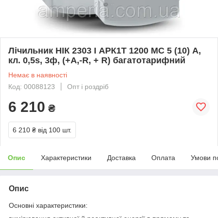
Лічильник НІК 2303 I АРК1Т 1200 МС 5 (10) А,
кл. 0,5s, 3ф, (+А,-R, + R) багатотарифний
Немає в наявності
Код: 00088123
Опт і роздріб
6 210
₴
6 210 ₴
від 100 шт.
Опис
Характеристики
Доставка
Оплата
Умови п
Опис
Основні характеристики: