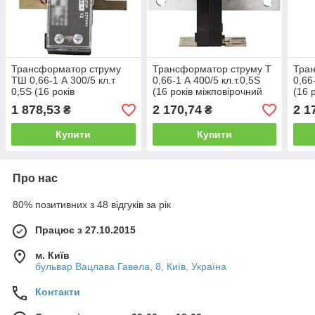
Трансформатор струму
Трансформатор струму Т
Тран
ТШ 0,66-1 А 300/5 кл.т
0,66-1 А 400/5 кл.т.0,5S
0,66
0,5S (16 років
(16 років міжповірочний
(16 
міжповірочний інтервал)
інтервал)
інте
1 878,53
2 170,74
2 1
₴
₴
Купити
Купити
Про нас
80% позитивних з 48 відгуків за рік
Працює з 27.10.2015
м. Київ
бульвар Вацлава Гавела, 8, Київ, Україна
Контакти