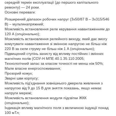
середній термін експлуатації (до першого капітального
ремонту) — 24 роки.
Основні переваги:
Розширений діапазон робочих напруг (3х50/87 В – 3х315/546
В) – мультинапряжний;
Можливість встановлення реле керування навантаженням до
120 А (опціонально);
Можливість встановлення релейного виходу, який дає змогу
комутувати навантаження зі змінною напругою не більш ніж
220 В за сили струму не більш ніж 1 А (опціонально);
Підвищений ступінь захисту від впливу постійних і змінних
магнітних полів (СОУ-Н МПЕ 40.1.35.110:2005;
Технологічний запас за класом точності не менш ніж 50%;
Мале власне енергоспоживання;
Прозорий кожух;
Зварні шви корпусу;
Можливість під'єднання зовнішнього джерела живлення з
напругою від 9 до 15 В для зняття показань, якщо немає
напруги мережі;
Можливість встановлення модуля підсвітки ЖКК
(опціонально);
Індикація впливу магнітного поля з величиною індукції понад
100 мТл;