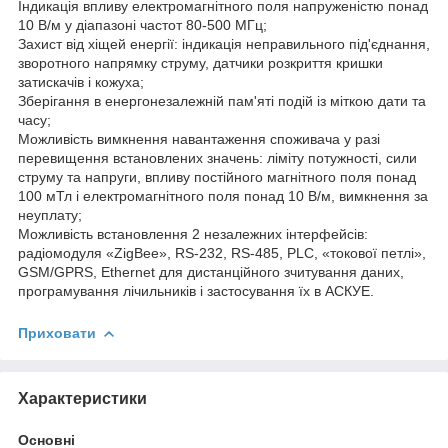
Індикація впливу електромагнітного поля напруженістю понад
10 В/м у діапазоні частот 80-500 МГц;
Захист від хіщей енергії: індикація неправильного під'єднання,
зворотного напрямку струму, датчики розкриття кришки
затискачів і кожуха;
Зберігання в енергонезалежній пам'яті подій із міткою дати та
часу;
Можливість вимкнення навантаження споживача у разі
перевищення встановлених значень: ліміту потужності, сили
струму та напруги, впливу постійного магнітного поля понад
100 мТл і електромагнітного поля понад 10 В/м, вимкнення за
неуплату;
Можливість встановлення 2 незалежних інтерфейсів:
радіомодуля «ZigBee», RS-232, RS-485, PLC, «токової петлі»,
GSM/GPRS, Ethernet для дистанційного зчитування даних,
програмування лічильників і застосування їх в АСКУЕ.
Приховати
Характеристики
Основні