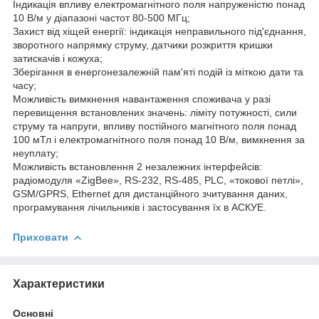
Індикація впливу електромагнітного поля напруженістю понад
10 В/м у діапазоні частот 80-500 МГц;
Захист від хіщей енергії: індикація неправильного під'єднання,
зворотного напрямку струму, датчики розкриття кришки
затискачів і кожуха;
Зберігання в енергонезалежній пам'яті подій із міткою дати та
часу;
Можливість вимкнення навантаження споживача у разі
перевищення встановлених значень: ліміту потужності, сили
струму та напруги, впливу постійного магнітного поля понад
100 мТл і електромагнітного поля понад 10 В/м, вимкнення за
неуплату;
Можливість встановлення 2 незалежних інтерфейсів:
радіомодуля «ZigBee», RS-232, RS-485, PLC, «токової петлі»,
GSM/GPRS, Ethernet для дистанційного зчитування даних,
програмування лічильників і застосування їх в АСКУЕ.
Приховати
Характеристики
Основні