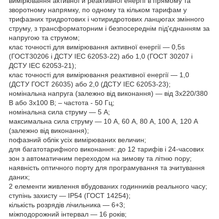
вимірювання активної й реактивної енергії в прямому та
зворотному напрямку, по одному та кільком тарифам у
трифазних тридротових і чотиридротових ланцюгах змінного
струму, з трансформаторним і безпосереднім під'єднанням за
напругою та струмом;
клас точності для вимірювання активної енергії — 0,5s
(ГОСТ30206 і ДСТУ IEC 62053-22) або 1,0 (ГОСТ 30207 і
ДСТУ IEC 62053-21);
клас точності для вимірювання реактивної енергії — 1,0
(ДСТУ ГОСТ 26035) або 2,0 (ДСТУ IEC 62053-23);
номінальна напруга (залежно від виконання) — від 3х220/380
В або 3х100 В; – частота - 50 Гц;
номінальна сила струму — 5 А;
максимальна сила струму — 10 А, 60 А, 80 А, 100 А, 120 А
(залежно від виконання);
пофазний облік усіх вимірюваних величин;
для багатотарифного виконання: до 12 тарифів і 24-часових
зон з автоматичним переходом на зимову та літню пору;
наявність оптичного порту для програмування та зчитування
даних;
2 елементи живлення вбудованих годинників реального часу;
ступінь захисту — ІР54 (ГОСТ 14254);
кількість розрядів лічильника — 6+3;
міжподорожний інтервал — 16 років;