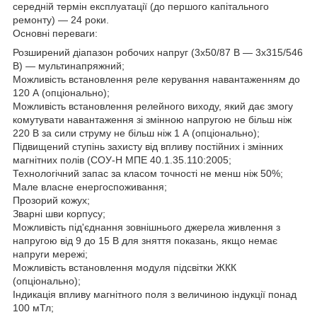
середній термін експлуатації (до першого капітального
ремонту) — 24 роки.
Основні переваги:
Розширений діапазон робочих напруг (3х50/87 В — 3х315/546
В) — мультинапряжний;
Можливість встановлення реле керування навантаженням до
120 А (опціонально);
Можливість встановлення релейного виходу, який дає змогу
комутувати навантаження зі змінною напругою не більш ніж
220 В за сили струму не більш ніж 1 А (опціонально);
Підвищений ступінь захисту від впливу постійних і змінних
магнітних полів (СОУ-Н МПЕ 40.1.35.110:2005;
Технологічний запас за класом точності не менш ніж 50%;
Мале власне енергоспоживання;
Прозорий кожух;
Зварні шви корпусу;
Можливість під'єднання зовнішнього джерела живлення з
напругою від 9 до 15 В для зняття показань, якщо немає
напруги мережі;
Можливість встановлення модуля підсвітки ЖКК
(опціонально);
Індикація впливу магнітного поля з величиною індукції понад
100 мТл;