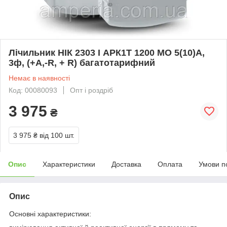
Лічильник НІК 2303 I АРК1Т 1200 МО 5(10)А,
3ф, (+А,-R, + R) багатотарифний
Немає в наявності
Код: 00080093
Опт і роздріб
3 975
₴
3 975 ₴
від 100 шт.
Опис
Характеристики
Доставка
Оплата
Умови п
Опис
Основні характеристики: