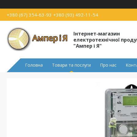
+380 (67) 354-63-93
+380 (93) 492-11-54
Інтернет-магазин
електротехнічної проду
"Ампер і Я"
Головна
Товари та послуги
Про нас
Конт