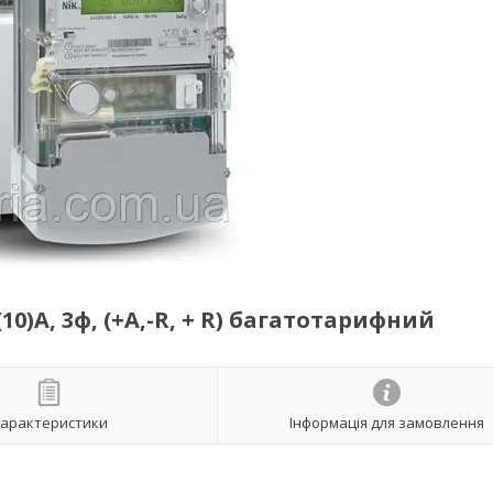
(10)А, 3ф, (+А,-R, + R) багатотарифний
арактеристики
Інформація для замовлення