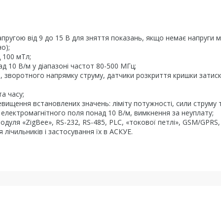
пругою від 9 до 15 В для зняття показань, якщо немає напруги м
о);
 100 мТл;
д 10 В/м у діапазоні частот 80-500 МГц;
ня, зворотного напрямку струму, датчики розкриття кришки затиска
та часу;
ищення встановлених значень: ліміту потужності, сили струму 
і електромагнітного поля понад 10 В/м, вимкнення за неуплату;
дуля «ZigBee», RS-232, RS-485, PLC, «токової петлі», GSM/GPRS,
 лічильників і застосування їх в АСКУЕ.