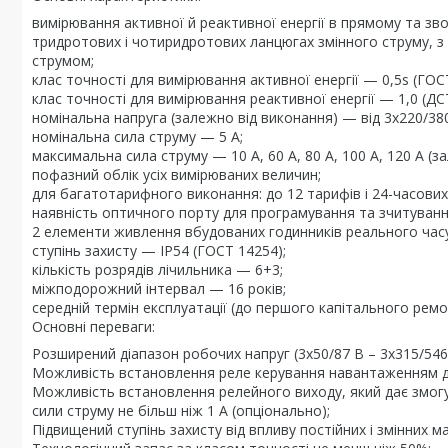
вимірювання активної й реактивної енергії в прямому та з
тридротових і чотиридротових ланцюгах змінного струму, з
струмом;
клас точності для вимірювання активної енергії — 0,5s (ГОСТ
клас точності для вимірювання реактивної енергії — 1,0 (ДС
номінальна напруга (залежно від виконання) — від 3х220/380 
номінальна сила струму — 5 А;
максимальна сила струму — 10 А, 60 А, 80 А, 100 А, 120 А (з
пофазний облік усіх вимірюваних величин;
для багатотарифного виконання: до 12 тарифів і 24-часови
наявність оптичного порту для програмування та зчитуванн
2 елементи живлення вбудованих годинників реального часу
ступінь захисту — ІР54 (ГОСТ 14254);
кількість розрядів лічильника — 6+3;
міжподорожний інтервал — 16 років;
середній термін експлуатації (до першого капітального ремо
Основні переваги:
Розширений діапазон робочих напруг (3х50/87 В – 3х315/54
Можливість встановлення реле керування навантаженням до
Можливість встановлення релейного виходу, який дає змогу
сили струму не більш ніж 1 А (опціонально);
Підвищений ступінь захисту від впливу постійних і змінних м