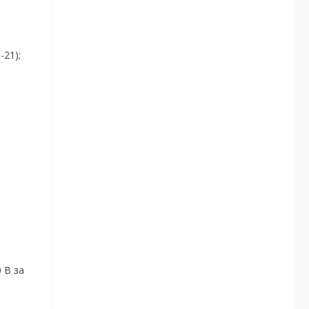
-21);
 В за