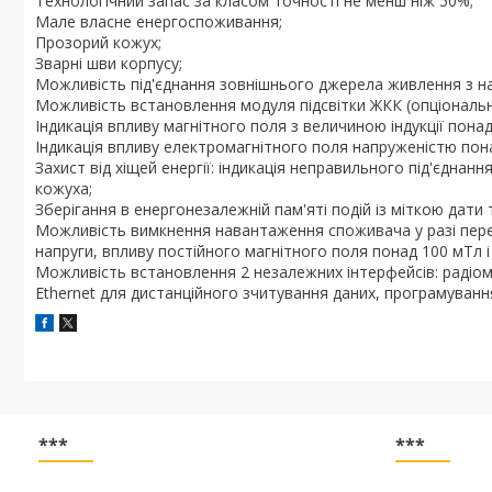
Технологічний запас за класом точності не менш ніж 50%;
Мале власне енергоспоживання;
Прозорий кожух;
Зварні шви корпусу;
Можливість під'єднання зовнішнього джерела живлення з на
Можливість встановлення модуля підсвітки ЖКК (опціональн
Індикація впливу магнітного поля з величиною індукції понад
Індикація впливу електромагнітного поля напруженістю пона
Захист від хіщей енергії: індикація неправильного під'єднан
кожуха;
Зберігання в енергонезалежній пам'яті подій із міткою дати 
Можливість вимкнення навантаження споживача у разі перев
напруги, впливу постійного магнітного поля понад 100 мТл 
Можливість встановлення 2 незалежних інтерфейсів: радіомо
Ethernet для дистанційного зчитування даних, програмування
***
***