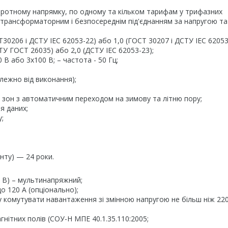
воротному напрямку, по одному та кільком тарифам у трифазних
 трансформаторним і безпосереднім під'єднанням за напругою та
30206 і ДСТУ IEC 62053-22) або 1,0 (ГОСТ 30207 і ДСТУ IEC 62053
ТУ ГОСТ 26035) або 2,0 (ДСТУ IEC 62053-23);
В або 3х100 В; – частота - 50 Гц;
алежно від виконання);
х зон з автоматичним переходом на зимову та літню пору;
я даних;
;
нту) — 24 роки.
6 В) – мультинапряжний;
 120 А (опціонально);
 комутувати навантаження зі змінною напругою не більш ніж 220
агнітних полів (СОУ-Н МПЕ 40.1.35.110:2005;