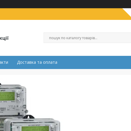
кції
акти
Доставка та оплата