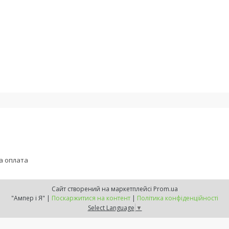
а оплата
Сайт створений на маркетплейсі
Prom.ua
"Ампер і Я" |
Поскаржитися на контент
|
Політика конфіденційності
Select Language
▼