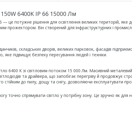
150W 6400K IP 66 15000 Лм
6 — це потужне рішення для освітлення великих територій, яке 
ійним прожектором. Він створений для інфраструктурних і промис
нчиків, складських дворів, великих парковок, фасадів підприєм
о, яке підвищує безпеку пересування людей і техніки.
ітло 6400 К зі світловим потоком 15 000 Лм. Масивний металевий
ітлодіодів та драйвера, що запобігає перегріву й продовжує стр
го стійким до пилу, дощу та снігу, дозволяючи експлуатувати пр
гу точно спрямувати світло у потрібну зону. Це зручно як для 