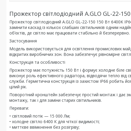
Прожектор світлодіодний A.GLO GL-22-150 
Прожектор світлодіодний A.GLO GL‑22‑150 150 Вт 6400K IP6
замінити каскад із кількох слабших світильників одним над
об’єктів, де світло має працювати стабільно й безперервно.
Застосування
Модель використовується для освітлення промислових майда
відкритих виробничих зон. Вона забезпечує рівномірне світл
Конструкція та особливості
Прожектор має потужність 150 Вт і формує холодне біле св
виконує роль ефективного радіатора, відводячи тепло від св
служби. Герметична конструкція із захистом IP66 робить йо
цілий рік.
Поворотний кронштейн забезпечує простий монтаж і дає змо
монтажу, так і для заміни старих світильників.
Переваги:
• світловий потік — 15 000 Лм;
• холодне світло 6400 К для чіткої видимості;
• миттєве ввімкнення без розігріву;