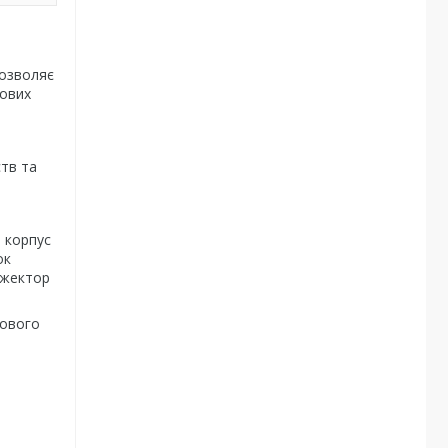
дозволяє
лових
ств та
 корпус
ок
ожектор
нового