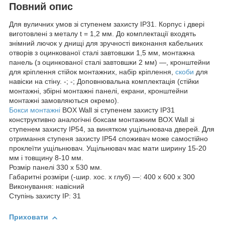
Повний опис
Для вуличних умов зі ступенем захисту IP31. Корпус і двері
виготовлені з металу t = 1,2 мм. До комплектації входять
знімний лючок у днищі для зручності виконання кабельних
отворів з оцинкованої сталі завтовшки 1,5 мм, монтажна
панель (з оцинкованої сталі завтовшки 2 мм) —, кронштейни
для кріплення стійок монтажних, набір кріплення,
скоби
для
навіски на стіну. -; -; Доповнювальна комплектація (стійки
монтажні, збірні монтажні панелі, екрани, кронштейни
монтажні замовляються окремо).
Бокси монтажні
BOX Wall зі ступенем захисту IP31
конструктивно аналогічні боксам монтажним BOX Wall зі
ступенем захисту IP54, за винятком ущільнювача дверей. Для
отримання ступеня захисту IP54 споживач може самостійно
проклеїти ущільнювач. Ущільнювач має мати ширину 15-20
мм і товщину 8-10 мм.
Розмір панелі 330 х 530 мм.
Габаритні розміри (-шир. хос. х глуб) —: 400 х 600 х 300
Виконування: навісний
Ступінь захисту IP: 31
Приховати