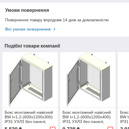
Умови повернення
Повернення товару впродовж 14 днів за домовленістю
Всі умови повернення
Подібні товари компанії
Бокс монтажний навісний
Бокс монтажний навісний
Бокс
BW t=1,2-(600х1200х300)
BW t=1,2-(600х1200х400)
BW t
IP31 УХЛ3 без панелі,
IP31 УХЛ3 без панелі,
IP31
метал. замок Білмакс
метал. замок Білмакс
мета