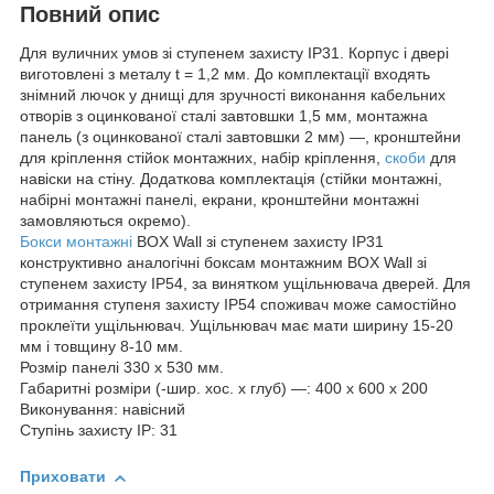
Повний опис
Для вуличних умов зі ступенем захисту IP31. Корпус і двері
виготовлені з металу t = 1,2 мм. До комплектації входять
знімний лючок у днищі для зручності виконання кабельних
отворів з оцинкованої сталі завтовшки 1,5 мм, монтажна
панель (з оцинкованої сталі завтовшки 2 мм) —, кронштейни
для кріплення стійок монтажних, набір кріплення,
скоби
для
навіски на стіну. Додаткова комплектація (стійки монтажні,
набірні монтажні панелі, екрани, кронштейни монтажні
замовляються окремо).
Бокси монтажні
BOX Wall зі ступенем захисту IP31
конструктивно аналогічні боксам монтажним BOX Wall зі
ступенем захисту IP54, за винятком ущільнювача дверей. Для
отримання ступеня захисту IP54 споживач може самостійно
проклеїти ущільнювач. Ущільнювач має мати ширину 15-20
мм і товщину 8-10 мм.
Розмір панелі 330 х 530 мм.
Габаритні розміри (-шир. хос. х глуб) —: 400 х 600 х 200
Виконування: навісний
Ступінь захисту IP: 31
Приховати