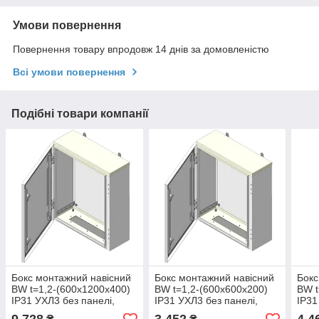
Умови повернення
Повернення товару впродовж 14 днів за домовленістю
Всі умови повернення
Подібні товари компанії
Бокс монтажний навісний
Бокс монтажний навісний
Бокс
BW t=1,2-(600х1200х400)
BW t=1,2-(600х600х200)
BW t
IP31 УХЛ3 без панелі,
IP31 УХЛ3 без панелі,
IP31
метал. замок Білмакс
метал. замок Білмакс
мета