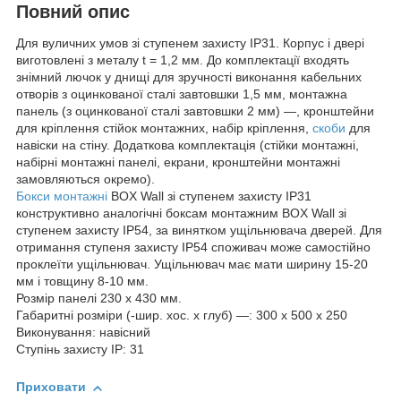
Повний опис
Для вуличних умов зі ступенем захисту IP31. Корпус і двері
виготовлені з металу t = 1,2 мм. До комплектації входять
знімний лючок у днищі для зручності виконання кабельних
отворів з оцинкованої сталі завтовшки 1,5 мм, монтажна
панель (з оцинкованої сталі завтовшки 2 мм) —, кронштейни
для кріплення стійок монтажних, набір кріплення,
скоби
для
навіски на стіну. Додаткова комплектація (стійки монтажні,
набірні монтажні панелі, екрани, кронштейни монтажні
замовляються окремо).
Бокси монтажні
BOX Wall зі ступенем захисту IP31
конструктивно аналогічні боксам монтажним BOX Wall зі
ступенем захисту IP54, за винятком ущільнювача дверей. Для
отримання ступеня захисту IP54 споживач може самостійно
проклеїти ущільнювач. Ущільнювач має мати ширину 15-20
мм і товщину 8-10 мм.
Розмір панелі 230 х 430 мм.
Габаритні розміри (-шир. хос. х глуб) —: 300 х 500 х 250
Виконування: навісний
Ступінь захисту IP: 31
Приховати