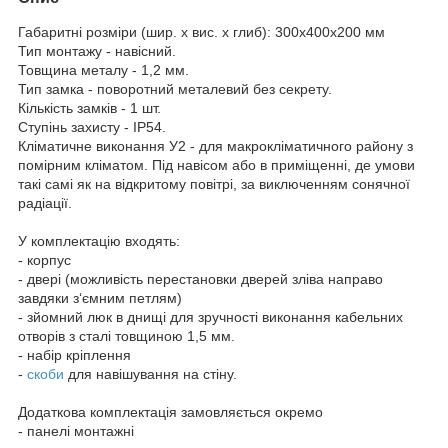
Габаритні розміри (шир. х вис. х глиб): 300х400х200 мм
Тип монтажу - навісний.
Товщина металу - 1,2 мм.
Тип замка - поворотний металевий без секрету.
Кількість замків - 1 шт.
Ступінь захисту - IP54.
Кліматичне виконання У2 - для макрокліматичного району з
помірним кліматом. Під навісом або в приміщенні, де умови
такі самі як на відкритому повітрі, за виключенням сонячної
радіації.
У комплектацію входять:
- корпус
- двері (можливість перестановки дверей зліва направо
завдяки з‘ємним петлям)
- зйомний люк в днищі для зручності виконання кабельних
отворів з сталі товщиною 1,5 мм.
- набір кріплення
-
скоби
для навішування на стіну.
Додаткова комплектація замовляється окремо
- панелі монтажні