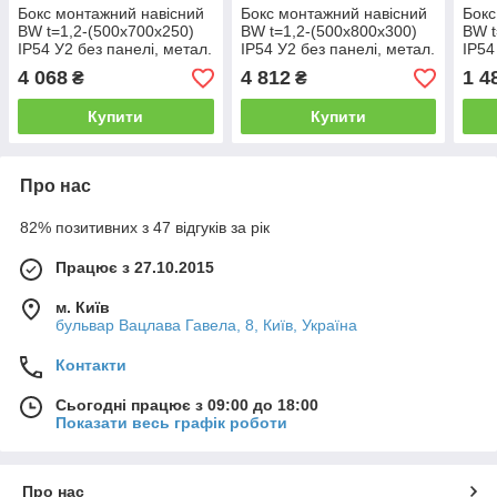
Бокс монтажний навісний
Бокс монтажний навісний
Бокс
BW t=1,2-(500х700х250)
BW t=1,2-(500х800х300)
BW t
IP54 У2 без панелі, метал.
IP54 У2 без панелі, метал.
IP54
замок Білмакс
замок Білмакс
замо
4 068
4 812
1 4
₴
₴
Купити
Купити
Про нас
82% позитивних з 47 відгуків за рік
Працює з 27.10.2015
м. Київ
бульвар Вацлава Гавела, 8, Київ, Україна
Контакти
Сьогодні працює з 09:00 до 18:00
Показати весь графік роботи
Про нас