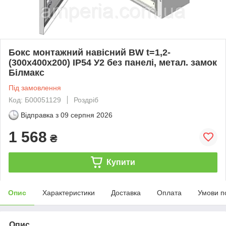
Бокс монтажний навісний BW t=1,2-
(300х400х200) IP54 У2 без панелі, метал. замок
Білмакс
Під замовлення
Код: Б00051129
Роздріб
Відправка з
09 серпня 2026
1 568
₴
Купити
Опис
Характеристики
Доставка
Оплата
Умови п
Опис