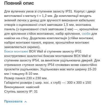
Повний опис
Для вуличних умов зі ступенем захисту IP31. Корпус і двері
виготовлені з металу t = 1,2 мм. До комплектації входять
знімний лючок у днищі для зручності виконання кабельних
отворів з оцинкованої сталі завтовшки 1,5 мм, монтажна
панель (з оцинкованої сталі завтовшки 2 мм) —, кронштейни
для кріплення стійок монтажних, набір кріплення,
скоби
для
навіски на стіну. Додаткова комплектація (стійки монтажні,
набірні монтажні панелі, екрани, кронштейни монтажні
замовляються окремо).
Бокси монтажні
BOX Wall зі ступенем захисту IP31
конструктивно аналогічні боксам монтажним BOX Wall зі
ступенем захисту IP54, за винятком ущільнювача дверей. Для
отримання ступеня захисту IP54 споживач може самостійно
проклеїти ущільнювач. Ущільнювач має мати ширину 15-20
мм і товщину 8-10 мм.
Розмір панелі 230 х 230 мм.
Габаритні розміри (-шир. хос. х глуб) —: 300 х 300 х 150
Виконування: навісний
Ступінь захисту IP: 31
Приховати