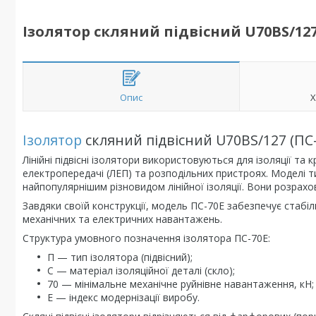
Ізолятор скляний підвісний U70BS/127
Опис
Х
Ізолятор
скляний підвісний U70BS/127 (ПС-
Лінійні підвісні ізолятори використовуються для ізоляції та к
електропередачі (ЛЕП) та розподільних пристроях. Моделі т
найпопулярнішим різновидом лінійної ізоляції. Вони розрахо
Завдяки своїй конструкції, модель ПС-70Е забезпечує стабі
механічних та електричних навантажень.
Структура умовного позначення ізолятора ПС-70Е:
П — тип ізолятора (підвісний);
С — матеріал ізоляційної деталі (скло);
70 — мінімальне механічне руйнівне навантаження, кН;
Е — індекс модернізації виробу.