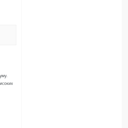
уму.
високих