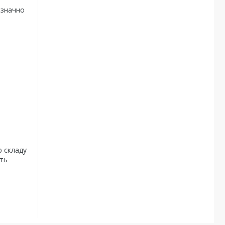
 значно
ю складу
сть