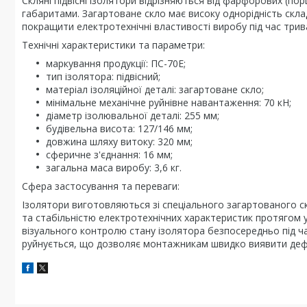
Скляні підвісні ізолятори відрізняються від фарфорових (п
габаритами. Загартоване скло має високу однорідність скла
покращити електротехнічні властивості виробу під час трива
Технічні характеристики та параметри:
маркування продукції: ПС-70Е;
тип ізолятора: підвісний;
матеріал ізоляційної деталі: загартоване скло;
мінімальне механічне руйнівне навантаження: 70 кН;
діаметр ізолювальної деталі: 255 мм;
будівельна висота: 127/146 мм;
довжина шляху витоку: 320 мм;
сферичне з'єднання: 16 мм;
загальна маса виробу: 3,6 кг.
Сфера застосування та переваги:
Ізолятори виготовляються зі спеціального загартованого ск
та стабільністю електротехнічних характеристик протягом ус
візуального контролю стану ізолятора безпосередньо під ча
руйнується, що дозволяє монтажникам швидко виявити деф