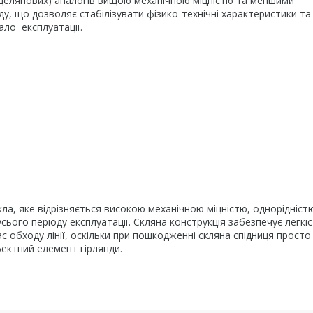
орцелянових) аналогів вищою механічною міцністю та меншими
ду, що дозволяє стабілізувати фізико-технічні характеристики та
лої експлуатації.
ла, яке відрізняється високою механічною міцністю, однорідніст
ього періоду експлуатації. Скляна конструкція забезпечує легкі
с обходу лінії, оскільки при пошкодженні скляна спідниця просто
ектний елемент гірлянди.