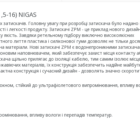
,5-16) NIGAS
затискачів. Головну увагу при розробці затискача було надано 
сті і легкості продукту. Затискачі ZPM - це приклад нового дизай
оку якість. Завдяки ретельному підбору виключно високоякісних
тного лиття пластика і силіконової гуми дозволяє не тільки дося
 на матеріали. Нові затискачі ZPM є водонепроникними затискач
іконовим наповнювачем, який забезпечує захист місця контакту 
кача щільно прилягає до ізоляції кабелю, тим самим ізолює місц
ржавіючих матеріалів, їх конструкція забезпечить надійне майбутн
актна конструкція і сучасний дизайн - дозволять значно скороти
локном, стійкий до ультрафіолетового випромінювання, впливу в
ромінювання, впливу вологи і перепадів температур.