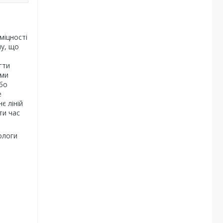
міцності
ну, що
гти
ами
або
е
є ліній
ти час
ологи