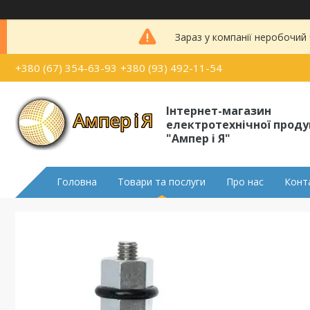
Зараз у компанії неробочий
+380 (67) 354-63-93
+380 (93) 492-11-54
Інтернет-магазин
електротехнічної проду
"Ампер і Я"
Головна
Товари та послуги
Про нас
Конт