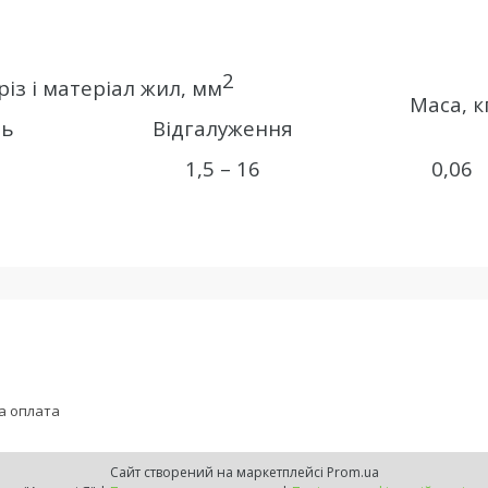
2
із і матеріал жил, мм
Маса, к
ль
Відгалуження
1,5 – 16
0,06
а оплата
Сайт створений на маркетплейсі
Prom.ua