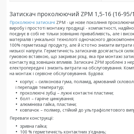
Затискач проколюючий ZPM 1,5-16 (16-95/1
Проколюючі затискачі
ZPM - це нове покоління проколюючих 
виробу і простоті монтажу продукції - компактності, надійно
поєднує в собі не тільки зовнішню привабливість, але і вис
матеріалів і унікальної технології одночасного двокомпонен
100% герметизації продукту, але й істотно знизити витрати
низької напруги. Герметичність затискачів досягається сил
гумовою вставкою, що закриває різці, яка при монтажі затис
контакту від зовнішніх впливів. Затискачі ZPM зроблені з не
електропередачі і знизить витрати на обслуговування. Комп
на монтаж і сервісне обслуговування. Будова:
корпус – силіконова гума, поліамід, армований склово
і перепадів температур;
проколюючі зубці – лужні контактні пластини;
болт – гаряче цинкування;
алюмінієва гайка, пластини;
ковпачок – полімер, стійкий до ультрафіолетового вип
Переваги конструкції:
зривна гайка;
100 % герметичність контактних з'єднань;