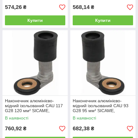
574,26
568,14
₴
₴
Купити
Купити
Наконечник алюмінієво-
Наконечник алюмінієво-
мідний ізольований CAU 117
мідний ізольований CAU 93
G28 120 мм² SICAME,
G28 95 мм² SICAME,
затискач з'єднувальний
затискач з'єднувальний
В наявності
В наявності
пресувальний
пресувальний
760,92
682,38
₴
₴