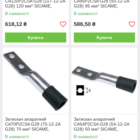
CA120P2CSA G28 (117-12-2А
CA95P2CSA G28 (93-12-2А
G28) 120 мм² SICAME,
G28) 95 мм² SICAME,
наконечник з двома
наконечник з двома
В наявності
В наявності
отворами пресувальний
отворами пресувальний
618,12
586,50
₴
₴
Купити
Купити
Затискач апаратний
Затискач апаратний
CA70P2CSA G28 (75-12-2А
CA54P2CSA G28 (54-12-2А
G28) 70 мм² SICAME,
G28) 50 мм² SICAME,
наконечник з двома
наконечник з двома
В наявності
В наявності
отворами пресувальний
отворами пресувальний