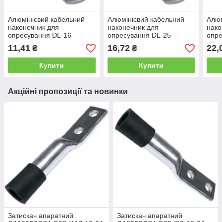
Алюмінієвий кабельний
Алюмінієвий кабельний
Алюм
наконечник для
наконечник для
нако
опресування DL-16
опресування DL-25
опре
(ТА-16, 16-8-5,4-А-УХЛ3)
(ТА-25, 25-8-7-А-УХЛ3)
(ТА-
11,41
16,72
22,
₴
₴
Купити
Купити
Акційні пропозиції та новинки
Затискач апаратний
Затискач апаратний