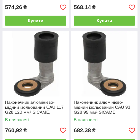
574,26
568,14
₴
₴
Купити
Купити
Наконечник алюмінієво-
Наконечник алюмінієво-
мідний ізольований CAU 117
мідний ізольований CAU 93
G28 120 мм² SICAME,
G28 95 мм² SICAME,
затискач з'єднувальний
затискач з'єднувальний
В наявності
В наявності
пресувальний
пресувальний
760,92
682,38
₴
₴