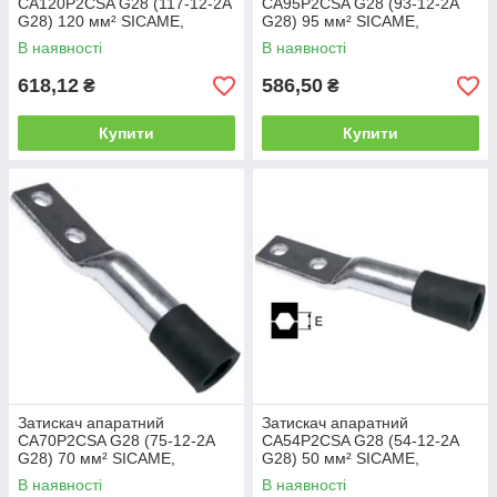
CA120P2CSA G28 (117-12-2А
CA95P2CSA G28 (93-12-2А
G28) 120 мм² SICAME,
G28) 95 мм² SICAME,
наконечник з двома
наконечник з двома
В наявності
В наявності
отворами пресувальний
отворами пресувальний
618,12
586,50
₴
₴
Купити
Купити
Затискач апаратний
Затискач апаратний
CA70P2CSA G28 (75-12-2А
CA54P2CSA G28 (54-12-2А
G28) 70 мм² SICAME,
G28) 50 мм² SICAME,
наконечник з двома
наконечник з двома
В наявності
В наявності
отворами пресувальний
отворами пресувальний