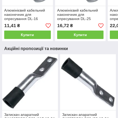
Алюмінієвий кабельний
Алюмінієвий кабельний
Алюм
наконечник для
наконечник для
нако
опресування DL-16
опресування DL-25
опре
(ТА-16, 16-8-5,4-А-УХЛ3)
(ТА-25, 25-8-7-А-УХЛ3)
(ТА-
11,41
16,72
22,
₴
₴
Купити
Купити
Акційні пропозиції та новинки
Затискач апаратний
Затискач апаратний