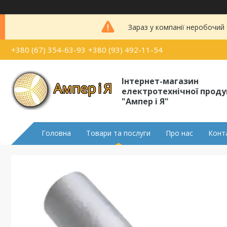
Зараз у компанії неробочий
+380 (67) 354-63-93
+380 (93) 492-11-54
Інтернет-магазин
електротехнічної проду
"Ампер і Я"
Головна
Товари та послуги
Про нас
Конт