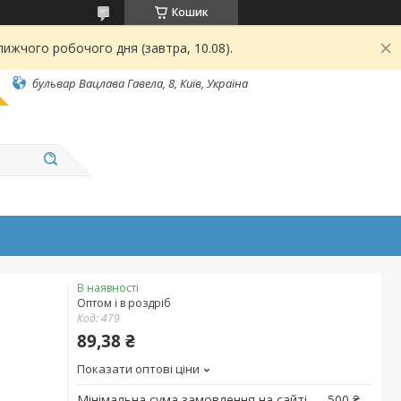
Кошик
ижчого робочого дня (завтра, 10.08).
бульвар Вацлава Гавела, 8, Київ, Україна
В наявності
Оптом і в роздріб
Код:
479
89,38 ₴
Показати оптові ціни
Мінімальна сума замовлення на сайті — 500 ₴