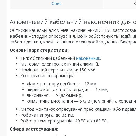
Опис
Х
Алюмінієвий кабельний наконечник для о
Обтискні кабельні алюмінієві наконечникиDL-150 застосов
кабелів
методом опресування. Вони забезпечують надійний е
кабелів до шин, клем та іншого електрообладнання. Викор
Основні характеристики:
Тип: обтискний кабельний
наконечник
.
Матеріал: електротехнічний алюміній.
Номінальний перетин жили: 150 мм².
Конструктивні параметри:
діаметр отвору під болт — 12 мм;
ширина контактної площадки — 17 мм;
виконання — А (алюміній);
кліматичне виконання — УХЛ3 (помірний та холодний
Метод монтажу: опресування прес-кліщами або гідравл
Робоча напруга: до 35 кВ.
Робоча температура: від -40 °C до +80 °C.
Сфера застосування: