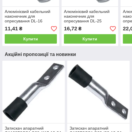
Алюмінієвий кабельний
Алюмінієвий кабельний
Алюм
наконечник для
наконечник для
нако
опресування DL-16
опресування DL-25
опре
(ТА-16, 16-8-5,4-А-УХЛ3)
(ТА-25, 25-8-7-А-УХЛ3)
(ТА-
11,41
16,72
22,
₴
₴
Купити
Купити
Акційні пропозиції та новинки
Затискач апаратний
Затискач апаратний