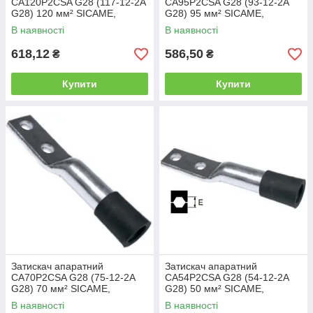
CA120P2CSA G28 (117-12-2А
CA95P2CSA G28 (93-12-2А
G28) 120 мм² SICAME,
G28) 95 мм² SICAME,
наконечник з двома
наконечник з двома
В наявності
В наявності
отворами пресувальний
отворами пресувальний
618,12
586,50
₴
₴
Купити
Купити
Затискач апаратний
Затискач апаратний
CA70P2CSA G28 (75-12-2А
CA54P2CSA G28 (54-12-2А
G28) 70 мм² SICAME,
G28) 50 мм² SICAME,
наконечник з двома
наконечник з двома
В наявності
В наявності
отворами пресувальний
отворами пресувальний