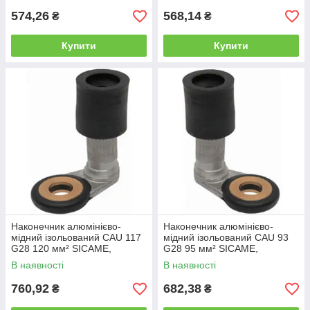
574,26
568,14
₴
₴
Купити
Купити
Наконечник алюмінієво-
Наконечник алюмінієво-
мідний ізольований CAU 117
мідний ізольований CAU 93
G28 120 мм² SICAME,
G28 95 мм² SICAME,
затискач з'єднувальний
затискач з'єднувальний
В наявності
В наявності
пресувальний
пресувальний
760,92
682,38
₴
₴