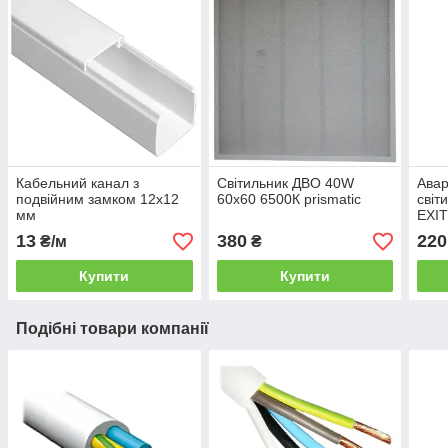
Кабельний канал з
Світильник ДВО 40W
Авар
подвійним замком 12х12
60x60 6500К prismatic
світ
мм
EXIT
наст
13
380
220
₴/м
₴
W (в
Купити
Купити
Подібні товари компанії