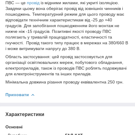
ПВС — це
провід
із мідними жилами, які укриті ізоляцією.
Завдяки цьому вона оберігає провід від зовнішніх чинників і
пошкоджень. Температурний режим для цього проводу має
відповідати технічним характеристикам від -25 до +40
градусів. Для запобігання пошкодженням його монтаж не
нижче ніж -15 градусів. Позитивні якості проводу ПВС
полягають у тривалій працездатності, еластичності та
гнучкості. Провід такого типу працює в мережах на 380/660 В
і може витримувати напругу до 380 В.
Область застосування: цей провід застосовується для
організації освітлювальних мереж, побутового обладнання,
електроприладів, також із проводів ПВС роблять подовжувачі
для електроінструментів та інших приладів.
Мінімальна довжина різання проводу еквівалентна 250 грн.
Приховати
Характеристики
Основні