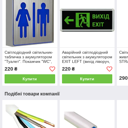
Світлодіодний світильник-
Аварійний світлодіодний
Світ
табличка з акумулятором
світильник з акумулятором
живл
"Туалет". Покажчик "WC",
EXIT LEFT (вихід ліворуч,
STRA
LED-NGS-35 1 W (вт)
настінний), LED-NGS-38 3
двос
220
220
₴
₴
NIGAS
W (вт) NIGAS
32 3
290
Купити
Купити
Подібні товари компанії