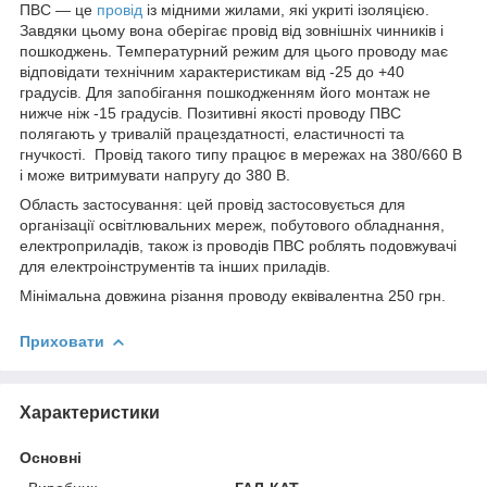
ПВС — це
провід
із мідними жилами, які укриті ізоляцією.
Завдяки цьому вона оберігає провід від зовнішніх чинників і
пошкоджень. Температурний режим для цього проводу має
відповідати технічним характеристикам від -25 до +40
градусів. Для запобігання пошкодженням його монтаж не
нижче ніж -15 градусів. Позитивні якості проводу ПВС
полягають у тривалій працездатності, еластичності та
гнучкості. Провід такого типу працює в мережах на 380/660 В
і може витримувати напругу до 380 В.
Область застосування: цей провід застосовується для
організації освітлювальних мереж, побутового обладнання,
електроприладів, також із проводів ПВС роблять подовжувачі
для електроінструментів та інших приладів.
Мінімальна довжина різання проводу еквівалентна 250 грн.
Приховати
Характеристики
Основні