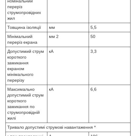
номінальний
переріз
струмопровідних
жил
Товщина ізоляції
мм
5,5
Мінімальний
мм
2
50
переріз екрана
Допустимий струм
кА
3,3
короткого
замикання
екраном
мінімального
перерізу
Максимально
кА
6,6
допустимий струм
короткого
замикання по
струмопровідній
жилі
Тривало допустимі струмові навантаження *