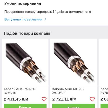
Умови повернення
Повернення товару впродовж 14 днів за домовленістю
Всі умови повернення
Подібні товари компанії
Кабель АПвЕгаП‑20
Кабель АПвЕгаП‑15
Кабе
3х70/16
3х70/50
3х70
2 431,45
2 721,11
2 6
₴/м
₴/м
Купити
Купити