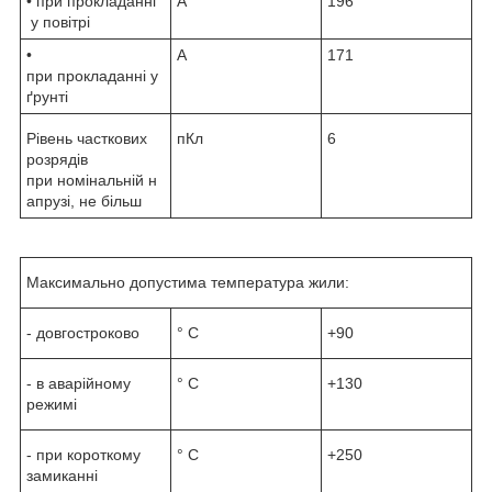
• при прокладанні
А
196
у повітрі
•
А
171
при прокладанні у
ґрунті
Рівень часткових
пКл
6
розрядів
при номінальній н
апрузі, не більш
Максимально допустима температура жили:
- довгостроково
° С
+90
- в аварійному
° С
+130
режимі
- при короткому
° С
+250
замиканні