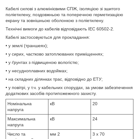
Кабелі силові з алюмінієвими СПЖ, ізоляцією зі зшитого
поліетилену, поздовжньою та поперечною герметизацією
екрану та зовнішньою оболонкою з поліетилену.
Технічні вимоги до кабелів відповідають IEC 60502-2.
Кабелі застосовуються для прокладання:
• у землі (траншеях);
• у сирих, частково затоплюваних приміщеннях;
• у ґрунтах з підвищеною вологістю;
• у несудноплавних водоймах;
• на складних ділянках трас, відповідно до ЕТУ;
• у повітрі, у т.ч. у кабельних спорудах, за умови забезпечення
додаткових засобів протипожежного захисту.
Номінальна
кВ
20
напруга
Максимальна
кВ
24
напруга
Число та
мм
2
3 x 70