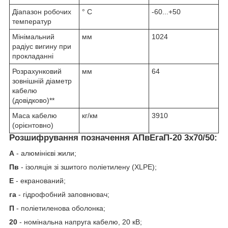
Діапазон робочих
° С
-60...+50
температур
Мінімальний
мм
1024
радіус вигину при
прокладанні
Розрахунковий
мм
64
зовнішній діаметр
кабелю
(довідково)**
Маса кабелю
кг/км
3910
(орієнтовно)
Розшифрування позначення АПвЕгаП‑20 3х70/50:
А
- алюмінієві жили;
Пв
- ізоляція зі зшитого поліетилену (XLPE);
Е
- екранований;
га
- гідрофобний заповнювач;
П
- поліетиленова оболонка;
20
- номінальна напруга кабелю, 20 кВ;