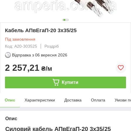
Кабель АПвЕгаП‑20 3х35/25
Під замовлення
Код: А20-303525
Роздріб
Відправка з
06 вересня 2026
2 257,21
₴/м
Купити
Опис
Характеристики
Доставка
Оплата
Умови п
Опис
Силовий кабель АПвЕгаП-20 3х35/25