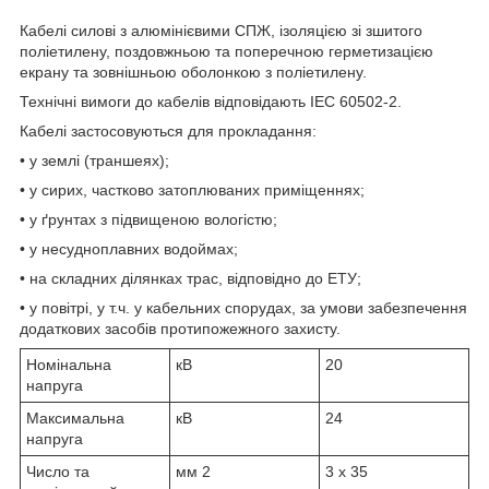
Кабелі силові з алюмінієвими СПЖ, ізоляцією зі зшитого
поліетилену, поздовжньою та поперечною герметизацією
екрану та зовнішньою оболонкою з поліетилену.
Технічні вимоги до кабелів відповідають IEC 60502-2.
Кабелі застосовуються для прокладання:
• у землі (траншеях);
• у сирих, частково затоплюваних приміщеннях;
• у ґрунтах з підвищеною вологістю;
• у несудноплавних водоймах;
• на складних ділянках трас, відповідно до ЕТУ;
• у повітрі, у т.ч. у кабельних спорудах, за умови забезпечення
додаткових засобів протипожежного захисту.
Номінальна
кВ
20
напруга
Максимальна
кВ
24
напруга
Число та
мм
2
3 x 35