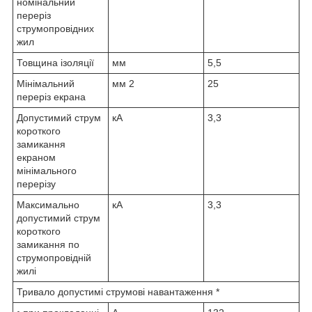
номінальний
переріз
струмопровідних
жил
Товщина ізоляції
мм
5,5
Мінімальний
мм
2
25
переріз екрана
Допустимий струм
кА
3,3
короткого
замикання
екраном
мінімального
перерізу
Максимально
кА
3,3
допустимий струм
короткого
замикання по
струмопровідній
жилі
Тривало допустимі струмові навантаження *