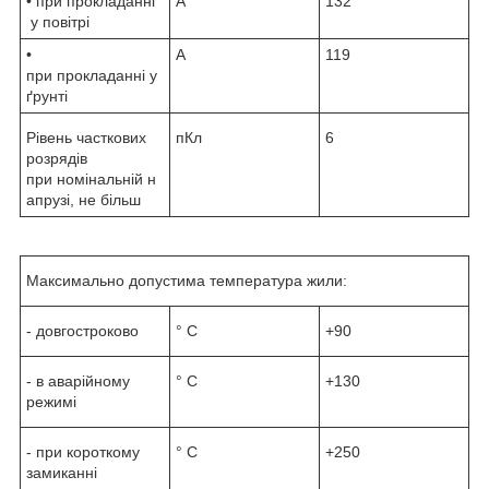
• при прокладанні
А
132
у повітрі
•
А
119
при прокладанні у
ґрунті
Рівень часткових
пКл
6
розрядів
при номінальній н
апрузі, не більш
Максимально допустима температура жили:
- довгостроково
° С
+90
- в аварійному
° С
+130
режимі
- при короткому
° С
+250
замиканні