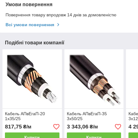
Умови повернення
Повернення товару впродовж 14 днів за домовленістю
Всі умови повернення
Подібні товари компанії
Кабель АПвЕгаП-20
Кабель АПвЕгаП‑35
Кабе
1х35/25
3х50/25
3х12
817,75
3 343,06
4 2
₴/м
₴/м
Купити
Купити