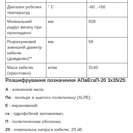
Діапазон робочих
° С
-60...+50
температур
Мінімальний
мм
928
радіус вигину при
прокладанні
Розрахунковий
мм
58
зовнішній діаметр
кабелю
(довідково)**
Маса кабелю
кг/км
3140
(орієнтовно)
Розшифрування позначення АПвЕгаП‑20 3х35/25:
А
- алюмінієві жили;
Пв
- ізоляція зі зшитого поліетилену (XLPE);
Е
- екранований;
га
- гідрофобний заповнювач;
П
- поліетиленова оболонка;
20
- номінальна напруга кабелю, 20 кВ;