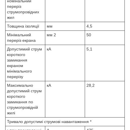
номінальний
переріз
струмопровідних
жил
Товщина ізоляції
мм
4,5
Мінімальний
мм
2
50
переріз екрана
Допустимий струм
кА
5,1
короткого
замикання
екраном
мінімального
перерізу
Максимально
кА
28,2
допустимий струм
короткого
замикання по
струмопровідній
жилі
Тривало допустимі струмові навантаження *