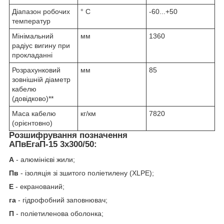
Діапазон робочих
° С
-60...+50
температур
Мінімальний
мм
1360
радіус вигину при
прокладанні
Розрахунковий
мм
85
зовнішній діаметр
кабелю
(довідково)**
Маса кабелю
кг/км
7820
(орієнтовно)
Розшифрування позначення
АПвЕгаП‑15 3х300/50:
А
- алюмінієві жили;
Пв
- ізоляція зі зшитого поліетилену (XLPE);
Е
- екранований;
га
- гідрофобний заповнювач;
П
- поліетиленова оболонка;