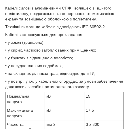
Кабелі силові з алюмінієвими СПЖ, ізоляцією зі зшитого
поліетилену, поздовжньою та поперечною герметизацією
екрану та зовнішньою оболонкою з поліетилену.
Технічні вимоги до кабелів відповідають IEC 60502-2.
Кабелі застосовуються для прокладання:
• у землі (траншеях);
• у сирих, частково затоплюваних приміщеннях;
• у ґрунтах з підвищеною вологістю;
• у несудноплавних водоймах;
• на складних ділянках трас, відповідно до ЕТУ;
• у повітрі, у т.ч. у кабельних спорудах, за умови забезпечення
додаткових засобів протипожежного захисту.
Номінальна
кВ
15
напруга
Максимальна
кВ
17,5
напруга
Число та
мм
2
3 x 300