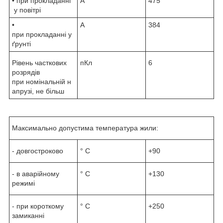
• при прокладанні
А
475
у повітрі
•
А
384
при прокладанні у
ґрунті
Рівень часткових
пКл
6
розрядів
при номінальній н
апрузі, не більш
Максимально допустима температура жили:
- довгостроково
° С
+90
- в аварійному
° С
+130
режимі
- при короткому
° С
+250
замиканні