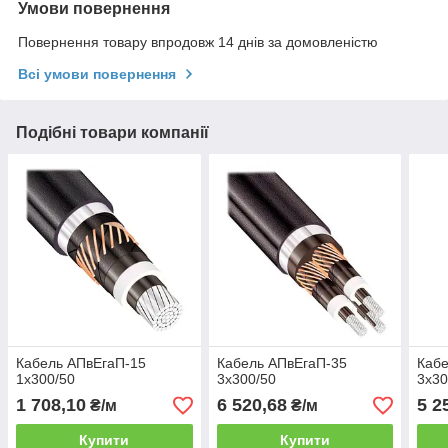
Умови повернення
Повернення товару впродовж 14 днів за домовленістю
Всі умови повернення
Подібні товари компанії
Кабель АПвЕгаП-15
Кабель АПвЕгаП‑35
Кабе
1х300/50
3х300/50
3х30
1 708,10
6 520,68
5 2
₴/м
₴/м
Купити
Купити