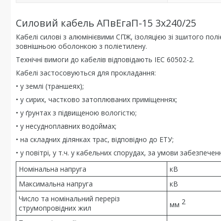
Силовий кабель АПвЕгаП-15 3х240/25
Кабелі силові з алюмінієвими СПЖ, ізоляцією зі зшитого п
зовнішньою оболонкою з поліетилену.
Технічні вимоги до кабелів відповідають IEC 60502-2.
Кабелі застосовуються для прокладання:
• у землі (траншеях);
• у сирих, частково затоплюваних приміщеннях;
• у ґрунтах з підвищеною вологістю;
• у несудноплавних водоймах;
• на складних ділянках трас, відповідно до ЕТУ;
• у повітрі, у т.ч. у кабельних спорудах, за умови забезпе
Номінальна напруга
кВ
Максимальна напруга
кВ
Число та номінальний переріз
2
мм
струмопровідних жил