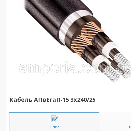
Кабель АПвЕгаП‑15 3х240/25
Опис
Х