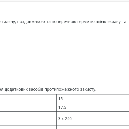
оліетилену, поздовжньою та поперечною герметизацією екрану та
чення додаткових засобів протипожежного захисту.
15
17,5
3 x 240