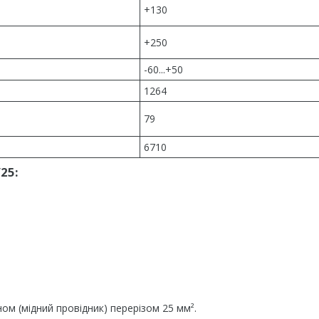
+130
+250
-60...+50
1264
79
6710
25:
ом (мідний провідник) перерізом 25 мм².