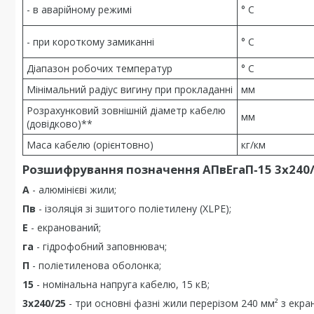
- в аварійному режимі
° С
- при короткому замиканні
° С
Діапазон робочих температур
° С
Мінімальний радіус вигину при прокладанні
мм
Розрахунковий зовнішній діаметр кабелю
мм
(довідково)**
Маса кабелю (орієнтовно)
кг/км
Розшифрування позначення АПвЕгаП‑15 3х240/
А
- алюмінієві жили;
Пв
- ізоляція зі зшитого поліетилену (XLPE);
Е
- екранований;
га
- гідрофобний заповнювач;
П
- поліетиленова оболонка;
15
- номінальна напруга кабелю, 15 кВ;
3х240/25
- три основні фазні жили перерізом 240 мм² з екран