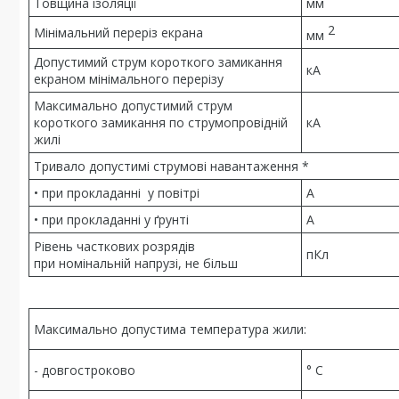
Товщина ізоляції
мм
2
Мінімальний переріз екрана
мм
Допустимий струм короткого замикання
кА
екраном мінімального перерізу
Максимально допустимий струм
короткого замикання по струмопровідній
кА
жилі
Тривало допустимі струмові навантаження *
• при прокладанні у повітрі
А
• при прокладанні у ґрунті
А
Рівень часткових розрядів
пКл
при номінальній напрузі, не більш
Максимально допустима температура жили:
- довгостроково
° С