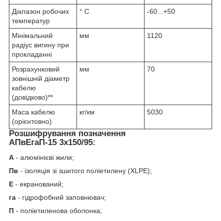
Діапазон робочих
° С
-60...+50
температур
Мінімальний
мм
1120
радіус вигину при
прокладанні
Розрахунковий
мм
70
зовнішній діаметр
кабелю
(довідково)**
Маса кабелю
кг/км
5030
(орієнтовно)
Розшифрування позначення
АПвЕгаП‑15 3х150/95:
А
- алюмінієві жили;
Пв
- ізоляція зі зшитого поліетилену (XLPE);
Е
- екранований;
га
- гідрофобний заповнювач;
П
- поліетиленова оболонка;