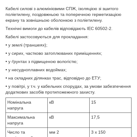
Кабелі силові з алюмінієвими СПЖ, ізоляцією зі зшитого
поліетилену, поздовжньою та поперечною герметизацією
екрану та зовнішньою оболонкою з поліетилену.
Технічні вимоги до кабелів відповідають IEC 60502-2.
Кабелі застосовуються для прокладання:
• у землі (траншеях);
• у сирих, частково затоплюваних приміщеннях;
• у ґрунтах з підвищеною вологістю;
• у несудноплавних водоймах;
• на складних ділянках трас, відповідно до ЕТУ;
• у повітрі, у т.ч. у кабельних спорудах, за умови забезпечення
додаткових засобів протипожежного захисту.
Номінальна
кВ
15
напруга
Максимальна
кВ
17,5
напруга
Число та
мм
2
3 x 150