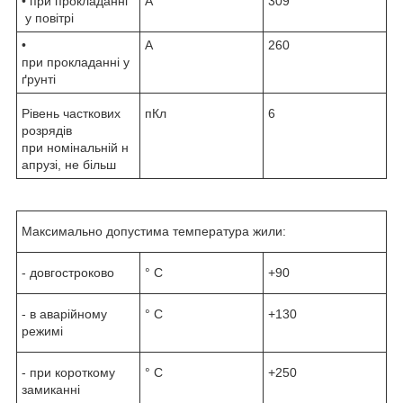
• при прокладанні
А
309
у повітрі
•
А
260
при прокладанні у
ґрунті
Рівень часткових
пКл
6
розрядів
при номінальній н
апрузі, не більш
Максимально допустима температура жили:
- довгостроково
° С
+90
- в аварійному
° С
+130
режимі
- при короткому
° С
+250
замиканні