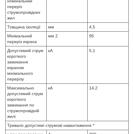
номінальний
переріз
струмопровідних
жил
Товщина ізоляції
мм
4,5
Мінімальний
мм
2
95
переріз екрана
Допустимий струм
кА
5,1
короткого
замикання
екраном
мінімального
перерізу
Максимально
кА
14,2
допустимий струм
короткого
замикання по
струмопровідній
жилі
Тривало допустимі струмові навантаження *