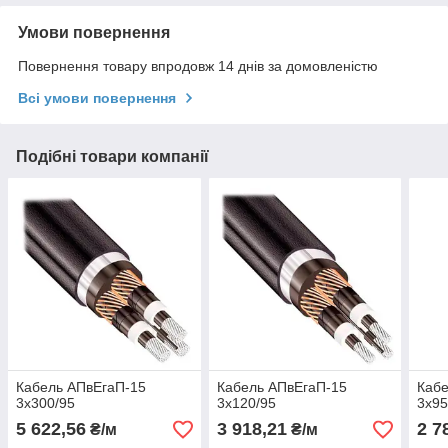
Умови повернення
Повернення товару впродовж 14 днів за домовленістю
Всі умови повернення
Подібні товари компанії
Кабель АПвЕгаП‑15
Кабель АПвЕгаП‑15
Кабе
3х300/95
3х120/95
3х95
5 622,56
3 918,21
2 7
₴/м
₴/м