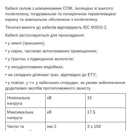
Кабелі силові з алюмінієвими СПЖ, ізоляцією зі зшитого
поліетилену, поздовжньою та поперечною герметизацією
екрану та зовнішньою оболонкою з поліетилену.
Технічні вимоги до кабелів відповідають IEC 60502-2.
Кабелі застосовуються для прокладання:
• у землі (траншеях);
• у сирих, частково затоплюваних приміщеннях;
• у ґрунтах з підвищеною вологістю;
• у несудноплавних водоймах;
• на складних ділянках трас, відповідно до ЕТУ;
• у повітрі, у т.ч. у кабельних спорудах, за умови забезпечення
додаткових засобів протипожежного захисту.
Номінальна
кВ
15
напруга
Максимальна
кВ
17,5
напруга
Число та
мм
2
3 x 150