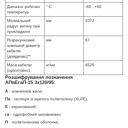
Діапазон робочих
° С
-60...+50
температур
Мінімальний
мм
1072
радіус вигину при
прокладанні
Розрахунковий
мм
67
зовнішній діаметр
кабелю
(довідково)**
Маса кабелю
кг/км
4520
(орієнтовно)
Розшифрування позначення
АПвЕгаП‑15 3х120/95:
А
- алюмінієві жили;
Пв
- ізоляція зі зшитого поліетилену (XLPE);
Е
- екранований;
га
- гідрофобний заповнювач;
П
- поліетиленова оболонка;