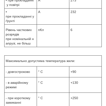
• при прокладанні
А
273
у повітрі
•
А
232
при прокладанні у
ґрунті
Рівень часткових
пКл
6
розрядів
при номінальній н
апрузі, не більш
Максимально допустима температура жили:
- довгостроково
° С
+90
- в аварійному
° С
+130
режимі
- при короткому
° С
+250
замиканні