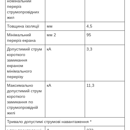
номінальний
переріз
струмопровідних
жил
Товщина ізоляції
мм
4,5
Мінімальний
мм
2
95
переріз екрана
Допустимий струм
кА
3,3
короткого
замикання
екраном
мінімального
перерізу
Максимально
кА
11,3
допустимий струм
короткого
замикання по
струмопровідній
жилі
Тривало допустимі струмові навантаження *