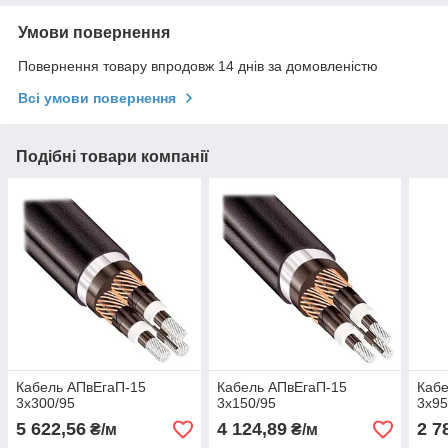
Умови повернення
Повернення товару впродовж 14 днів за домовленістю
Всі умови повернення
Подібні товари компанії
Кабель АПвЕгаП‑15
Кабель АПвЕгаП‑15
Кабе
3х300/95
3х150/95
3х95
5 622,56
4 124,89
2 7
₴/м
₴/м