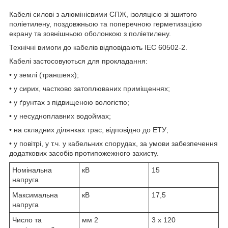
Кабелі силові з алюмінієвими СПЖ, ізоляцією зі зшитого
поліетилену, поздовжньою та поперечною герметизацією
екрану та зовнішньою оболонкою з поліетилену.
Технічні вимоги до кабелів відповідають IEC 60502-2.
Кабелі застосовуються для прокладання:
• у землі (траншеях);
• у сирих, частково затоплюваних приміщеннях;
• у ґрунтах з підвищеною вологістю;
• у несудноплавних водоймах;
• на складних ділянках трас, відповідно до ЕТУ;
• у повітрі, у т.ч. у кабельних спорудах, за умови забезпечення
додаткових засобів протипожежного захисту.
Номінальна
кВ
15
напруга
Максимальна
кВ
17,5
напруга
Число та
мм
2
3 x 120