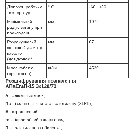
Діапазон робочих
° С
-60...+50
температур
Мінімальний
мм
1072
радіус вигину при
прокладанні
Розрахунковий
мм
67
зовнішній діаметр
кабелю
(довідково)**
Маса кабелю
кг/км
4520
(орієнтовно)
Розшифрування позначення
АПвЕгаП‑15 3х120/70:
А
- алюмінієві жили;
Пв
- ізоляція зі зшитого поліетилену (XLPE);
Е
- екранований;
га
- гідрофобний заповнювач;
П
- поліетиленова оболонка;