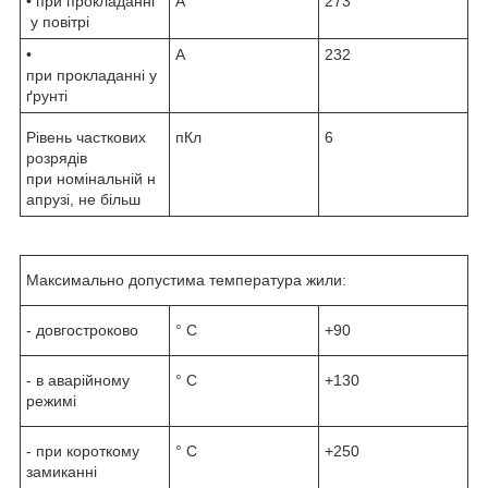
• при прокладанні
А
273
у повітрі
•
А
232
при прокладанні у
ґрунті
Рівень часткових
пКл
6
розрядів
при номінальній н
апрузі, не більш
Максимально допустима температура жили:
- довгостроково
° С
+90
- в аварійному
° С
+130
режимі
- при короткому
° С
+250
замиканні