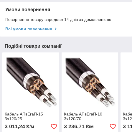
Умови повернення
Повернення товару впродовж 14 днів за домовленістю
Всі умови повернення
Подібні товари компанії
Кабель АПвЕгаП‑15
Кабель АПвЕгаП‑10
Кабе
3х120/25
3х120/70
3х12
3 011,24
3 236,71
3 1
₴/м
₴/м