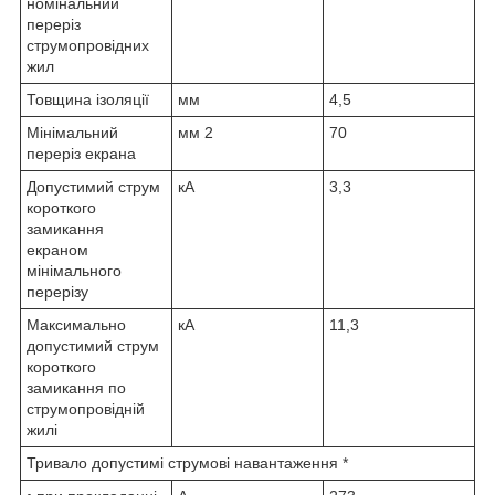
номінальний
переріз
струмопровідних
жил
Товщина ізоляції
мм
4,5
Мінімальний
мм
2
70
переріз екрана
Допустимий струм
кА
3,3
короткого
замикання
екраном
мінімального
перерізу
Максимально
кА
11,3
допустимий струм
короткого
замикання по
струмопровідній
жилі
Тривало допустимі струмові навантаження *