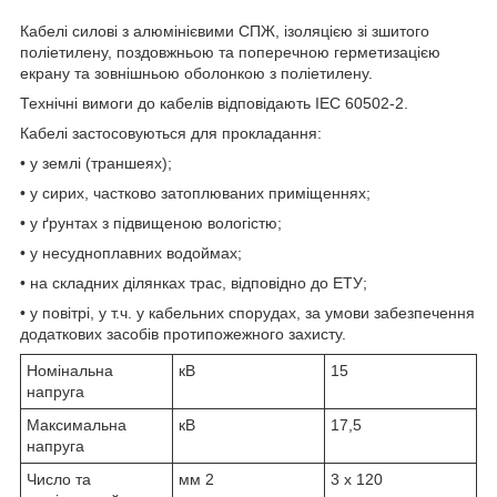
Кабелі силові з алюмінієвими СПЖ, ізоляцією зі зшитого
поліетилену, поздовжньою та поперечною герметизацією
екрану та зовнішньою оболонкою з поліетилену.
Технічні вимоги до кабелів відповідають IEC 60502-2.
Кабелі застосовуються для прокладання:
• у землі (траншеях);
• у сирих, частково затоплюваних приміщеннях;
• у ґрунтах з підвищеною вологістю;
• у несудноплавних водоймах;
• на складних ділянках трас, відповідно до ЕТУ;
• у повітрі, у т.ч. у кабельних спорудах, за умови забезпечення
додаткових засобів протипожежного захисту.
Номінальна
кВ
15
напруга
Максимальна
кВ
17,5
напруга
Число та
мм
2
3 x 120