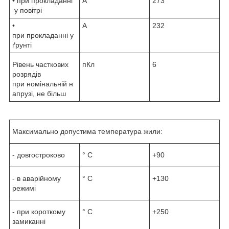
• при прокладанні
А
273
у повітрі
•
А
232
при прокладанні у
ґрунті
Рівень часткових
пКл
6
розрядів
при номінальній н
апрузі, не більш
Максимально допустима температура жили:
- довгостроково
° С
+90
- в аварійному
° С
+130
режимі
- при короткому
° С
+250
замиканні