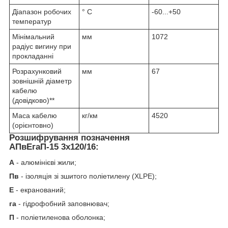
Діапазон робочих
° С
-60...+50
температур
Мінімальний
мм
1072
радіус вигину при
прокладанні
Розрахунковий
мм
67
зовнішній діаметр
кабелю
(довідково)**
Маса кабелю
кг/км
4520
(орієнтовно)
Розшифрування позначення
АПвЕгаП‑15 3х120/16:
А
- алюмінієві жили;
Пв
- ізоляція зі зшитого поліетилену (XLPE);
Е
- екранований;
га
- гідрофобний заповнювач;
П
- поліетиленова оболонка;