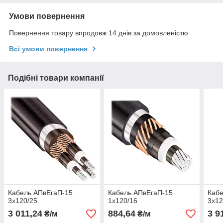
Умови повернення
Повернення товару впродовж 14 днів за домовленістю
Всі умови повернення
Подібні товари компанії
Кабель АПвЕгаП‑15
Кабель АПвЕгаП-15
Кабе
3х120/25
1х120/16
3х12
3 011,24
884,64
3 9
₴/м
₴/м