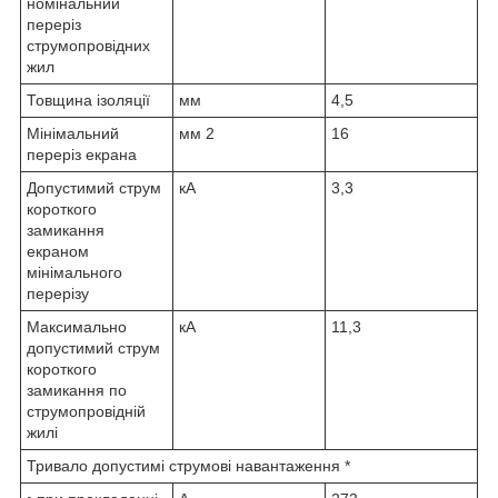
номінальний
переріз
струмопровідних
жил
Товщина ізоляції
мм
4,5
Мінімальний
мм
2
16
переріз екрана
Допустимий струм
кА
3,3
короткого
замикання
екраном
мінімального
перерізу
Максимально
кА
11,3
допустимий струм
короткого
замикання по
струмопровідній
жилі
Тривало допустимі струмові навантаження *