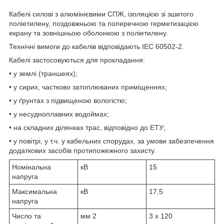
Кабелі силові з алюмінієвими СПЖ, ізоляцією зі зшитого
поліетилену, поздовжньою та поперечною герметизацією
екрану та зовнішньою оболонкою з поліетилену.
Технічні вимоги до кабелів відповідають IEC 60502-2.
Кабелі застосовуються для прокладання:
• у землі (траншеях);
• у сирих, частково затоплюваних приміщеннях;
• у ґрунтах з підвищеною вологістю;
• у несудноплавних водоймах;
• на складних ділянках трас, відповідно до ЕТУ;
• у повітрі, у т.ч. у кабельних спорудах, за умови забезпечення
додаткових засобів протипожежного захисту.
Номінальна
кВ
15
напруга
Максимальна
кВ
17,5
напруга
Число та
мм
2
3 x 120