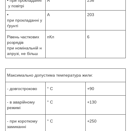
• при прокладанні
А
236
у повітрі
•
А
203
при прокладанні у
ґрунті
Рівень часткових
пКл
6
розрядів
при номінальній н
апрузі, не більш
Максимально допустима температура жили:
- довгостроково
° С
+90
- в аварійному
° С
+130
режимі
- при короткому
° С
+250
замиканні