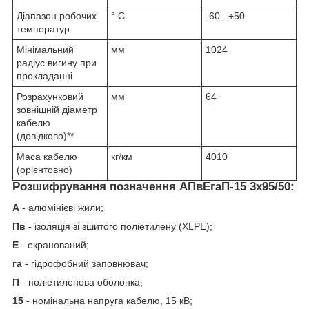
Діапазон робочих
° С
-60...+50
температур
Мінімальний
мм
1024
радіус вигину при
прокладанні
Розрахунковий
мм
64
зовнішній діаметр
кабелю
(довідково)**
Маса кабелю
кг/км
4010
(орієнтовно)
Розшифрування позначення АПвЕгаП‑15 3х95/50:
А
- алюмінієві жили;
Пв
- ізоляція зі зшитого поліетилену (XLPE);
Е
- екранований;
га
- гідрофобний заповнювач;
П
- поліетиленова оболонка;
15
- номінальна напруга кабелю, 15 кВ;