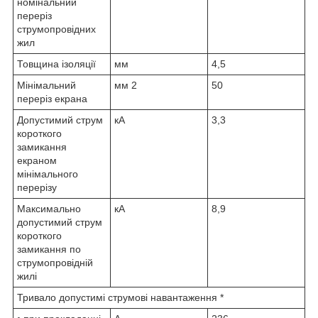
номінальний
переріз
струмопровідних
жил
Товщина ізоляції
мм
4,5
Мінімальний
мм
2
50
переріз екрана
Допустимий струм
кА
3,3
короткого
замикання
екраном
мінімального
перерізу
Максимально
кА
8,9
допустимий струм
короткого
замикання по
струмопровідній
жилі
Тривало допустимі струмові навантаження *