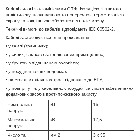
Кабелі силові з алюмінієвими СПЖ, ізоляцією зі зшитого
поліетилену, поздовжньою та поперечною герметизацією
екрану та зовнішньою оболонкою з поліетилену.
Технічні вимоги до кабелів відповідають IEC 60502-2.
Кабелі застосовуються для прокладання:
• у землі (траншеях);
• у сирих, частково затоплюваних приміщеннях;
• у ґрунтах з підвищеною вологістю;
• у несудноплавних водоймах;
• на складних ділянках трас, відповідно до ЕТУ;
• у повітрі, у т.ч. у кабельних спорудах, за умови забезпечення
додаткових засобів протипожежного захисту.
Номінальна
кВ
15
напруга
Максимальна
кВ
17,5
напруга
Число та
мм
2
3 x 95