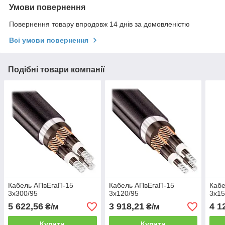
Умови повернення
Повернення товару впродовж 14 днів за домовленістю
Всі умови повернення
Подібні товари компанії
Кабель АПвЕгаП‑15
Кабель АПвЕгаП‑15
Кабе
3х300/95
3х120/95
3х15
5 622,56
3 918,21
4 1
₴/м
₴/м
Купити
Купити