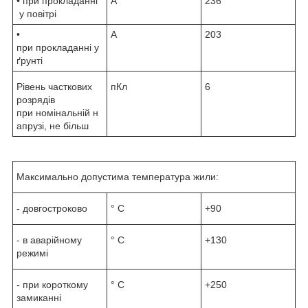
• при прокладанні
А
236
у повітрі
•
А
203
при прокладанні у
ґрунті
Рівень часткових
пКл
6
розрядів
при номінальній н
апрузі, не більш
Максимально допустима температура жили:
- довгостроково
° С
+90
- в аварійному
° С
+130
режимі
- при короткому
° С
+250
замиканні