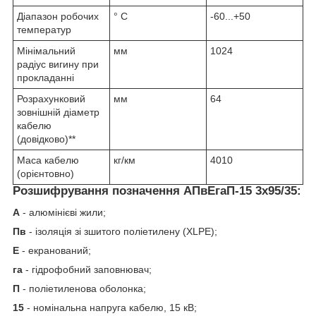
Діапазон робочих
° С
-60...+50
температур
Мінімальний
мм
1024
радіус вигину при
прокладанні
Розрахунковий
мм
64
зовнішній діаметр
кабелю
(довідково)**
Маса кабелю
кг/км
4010
(орієнтовно)
Розшифрування позначення АПвЕгаП‑15 3х95/35:
А
- алюмінієві жили;
Пв
- ізоляція зі зшитого поліетилену (XLPE);
Е
- екранований;
га
- гідрофобний заповнювач;
П
- поліетиленова оболонка;
15
- номінальна напруга кабелю, 15 кВ;