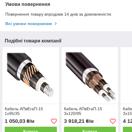
Умови повернення
Повернення товару впродовж 14 днів за домовленістю
Всі умови повернення
Подібні товари компанії
Кабель АПвЕгаП-15
Кабель АПвЕгаП‑15
Кабе
1х95/35
3х120/95
3х15
1 050,03
3 918,21
4 1
₴/м
₴/м
Купити
Купити