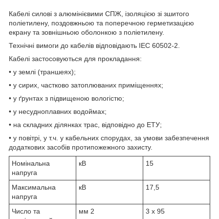
Кабелі силові з алюмінієвими СПЖ, ізоляцією зі зшитого
поліетилену, поздовжньою та поперечною герметизацією
екрану та зовнішньою оболонкою з поліетилену.
Технічні вимоги до кабелів відповідають IEC 60502-2.
Кабелі застосовуються для прокладання:
• у землі (траншеях);
• у сирих, частково затоплюваних приміщеннях;
• у ґрунтах з підвищеною вологістю;
• у несудноплавних водоймах;
• на складних ділянках трас, відповідно до ЕТУ;
• у повітрі, у т.ч. у кабельних спорудах, за умови забезпечення
додаткових засобів протипожежного захисту.
Номінальна
кВ
15
напруга
Максимальна
кВ
17,5
напруга
Число та
мм
2
3 x 95