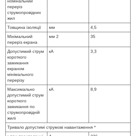
номінальний
переріз
струмопровідних
жил
Товщина ізоляції
мм
4,5
Мінімальний
мм
2
35
переріз екрана
Допустимий струм
кА
3,3
короткого
замикання
екраном
мінімального
перерізу
Максимально
кА
8,9
допустимий струм
короткого
замикання по
струмопровідній
жилі
Тривало допустимі струмові навантаження *