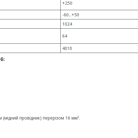
+250
-60...+50
1024
64
4010
6:
 (мідний провідник) перерізом 16 мм².