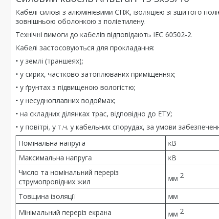
Кабелі силові з алюмінієвими СПЖ, ізоляцією зі зшитого п
зовнішньою оболонкою з поліетилену.
Технічні вимоги до кабелів відповідають IEC 60502-2.
Кабелі застосовуються для прокладання:
• у землі (траншеях);
• у сирих, частково затоплюваних приміщеннях;
• у ґрунтах з підвищеною вологістю;
• у несудноплавних водоймах;
• на складних ділянках трас, відповідно до ЕТУ;
• у повітрі, у т.ч. у кабельних спорудах, за умови забезпе
Номінальна напруга
кВ
Максимальна напруга
кВ
Число та номінальний переріз
2
мм
струмопровідних жил
Товщина ізоляції
мм
2
Мінімальний переріз екрана
мм