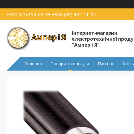
+380 (67) 354-63-93
+380 (93) 492-11-54
Інтернет-магазин
електротехнічної проду
"Ампер і Я"
Головна
Товари та послуги
Про нас
Конт