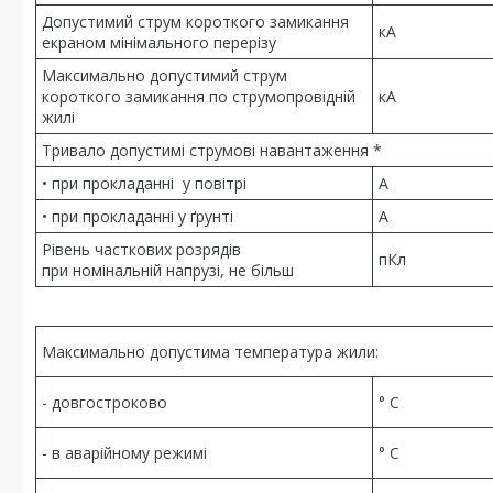
Допустимий струм короткого замикання
кА
екраном мінімального перерізу
Максимально допустимий струм
короткого замикання по струмопровідній
кА
жилі
Тривало допустимі струмові навантаження *
• при прокладанні у повітрі
А
• при прокладанні у ґрунті
А
Рівень часткових розрядів
пКл
при номінальній напрузі, не більш
Максимально допустима температура жили:
- довгостроково
° С
- в аварійному режимі
° С