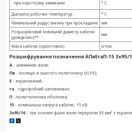
- при короткому замиканні
° С
Діапазон робочих температур
° С
Мінімальний радіус вигину при прокладанні
мм
Розрахунковий зовнішній діаметр кабелю
мм
(довідково)**
Маса кабелю (орієнтовно)
кг/км
Розшифрування позначення АПвЕгаП‑15 3х95/1
А
- алюмінієві жили;
Пв
- ізоляція зі зшитого поліетилену (XLPE);
Е
- екранований;
га
- гідрофобний заповнювач;
П
- поліетиленова оболонка;
15
- номінальна напруга кабелю, 15 кВ;
3х95/16
- три основні фазні жили перерізом 95 мм² з екраном