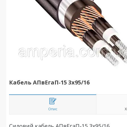
Кабель АПвЕгаП‑15 3х95/16
Опис
Х
Силовий кабель АПвЕгаП-15 3х95/16