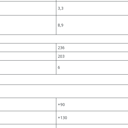
3,3
8,9
236
203
6
+90
+130