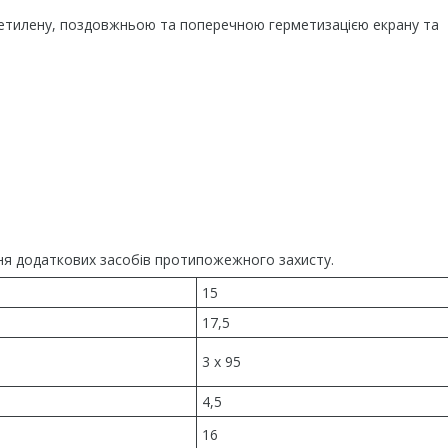
оліетилену, поздовжньою та поперечною герметизацією екрану та
чення додаткових засобів протипожежного захисту.
15
17,5
3 x 95
4,5
16