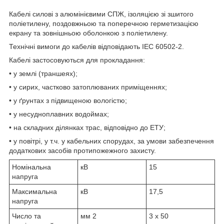
Кабелі силові з алюмінієвими СПЖ, ізоляцією зі зшитого
поліетилену, поздовжньою та поперечною герметизацією
екрану та зовнішньою оболонкою з поліетилену.
Технічні вимоги до кабелів відповідають IEC 60502-2.
Кабелі застосовуються для прокладання:
• у землі (траншеях);
• у сирих, частково затоплюваних приміщеннях;
• у ґрунтах з підвищеною вологістю;
• у несудноплавних водоймах;
• на складних ділянках трас, відповідно до ЕТУ;
• у повітрі, у т.ч. у кабельних спорудах, за умови забезпечення
додаткових засобів протипожежного захисту.
Номінальна
кВ
15
напруга
Максимальна
кВ
17,5
напруга
Число та
мм
2
3 x 50