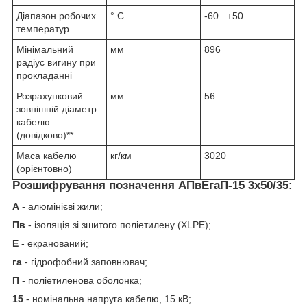
Діапазон робочих
° С
-60...+50
температур
Мінімальний
мм
896
радіус вигину при
прокладанні
Розрахунковий
мм
56
зовнішній діаметр
кабелю
(довідково)**
Маса кабелю
кг/км
3020
(орієнтовно)
Розшифрування позначення АПвЕгаП‑15 3х50/35:
А
- алюмінієві жили;
Пв
- ізоляція зі зшитого поліетилену (XLPE);
Е
- екранований;
га
- гідрофобний заповнювач;
П
- поліетиленова оболонка;
15
- номінальна напруга кабелю, 15 кВ;