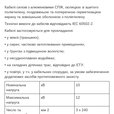
Кабелі силові з алюмінієвими СПЖ, ізоляцією зі зшитого
поліетилену, поздовжньою та поперечною герметизацією
екрану та зовнішньою оболонкою з поліетилену.
Технічні вимоги до кабелів відповідають IEC 60502-2.
Кабелі застосовуються для прокладання:
• у землі (траншеях);
• у сирих, частково затоплюваних приміщеннях;
• у ґрунтах з підвищеною вологістю;
• у несудноплавних водоймах;
• на складних ділянках трас, відповідно до ЕТУ;
• у повітрі, у т.ч. у кабельних спорудах, за умови забезпечення
додаткових засобів протипожежного захисту.
Номінальна
кВ
10
напруга
Максимальна
кВ
12
напруга
Число та
мм
2
3 x 240