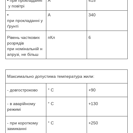
• при прокладанні
А
415
у повітрі
•
А
340
при прокладанні у
ґрунті
Рівень часткових
пКл
6
розрядів
при номінальній н
апрузі, не більш
Максимально допустима температура жили:
- довгостроково
° С
+90
- в аварійному
° С
+130
режимі
- при короткому
° С
+250
замиканні