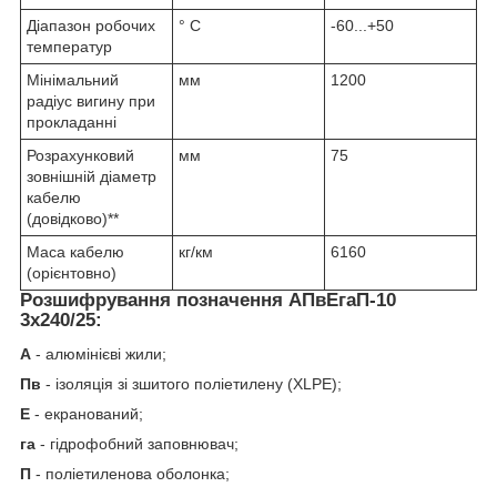
Діапазон робочих
° С
-60...+50
температур
Мінімальний
мм
1200
радіус вигину при
прокладанні
Розрахунковий
мм
75
зовнішній діаметр
кабелю
(довідково)**
Маса кабелю
кг/км
6160
(орієнтовно)
Розшифрування позначення АПвЕгаП‑10
3х240/25:
А
- алюмінієві жили;
Пв
- ізоляція зі зшитого поліетилену (XLPE);
Е
- екранований;
га
- гідрофобний заповнювач;
П
- поліетиленова оболонка;