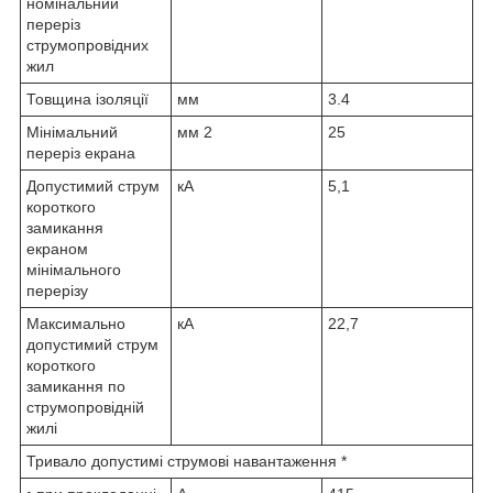
номінальний
переріз
струмопровідних
жил
Товщина ізоляції
мм
3.4
Мінімальний
мм
2
25
переріз екрана
Допустимий струм
кА
5,1
короткого
замикання
екраном
мінімального
перерізу
Максимально
кА
22,7
допустимий струм
короткого
замикання по
струмопровідній
жилі
Тривало допустимі струмові навантаження *