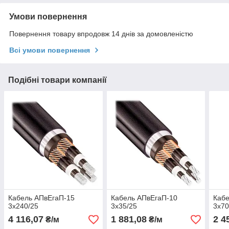
Умови повернення
Повернення товару впродовж 14 днів за домовленістю
Всі умови повернення
Подібні товари компанії
Кабель АПвЕгаП‑15
Кабель АПвЕгаП‑10
Кабе
3х240/25
3х35/25
3х70
4 116,07
1 881,08
2 4
₴/м
₴/м