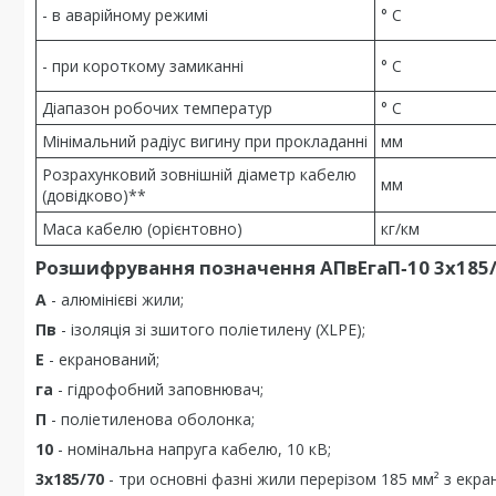
- в аварійному режимі
° С
- при короткому замиканні
° С
Діапазон робочих температур
° С
Мінімальний радіус вигину при прокладанні
мм
Розрахунковий зовнішній діаметр кабелю
мм
(довідково)**
Маса кабелю (орієнтовно)
кг/км
Розшифрування позначення АПвЕгаП‑10 3х185/
А
- алюмінієві жили;
Пв
- ізоляція зі зшитого поліетилену (XLPE);
Е
- екранований;
га
- гідрофобний заповнювач;
П
- поліетиленова оболонка;
10
- номінальна напруга кабелю, 10 кВ;
3х185/70
- три основні фазні жили перерізом 185 мм² з екран