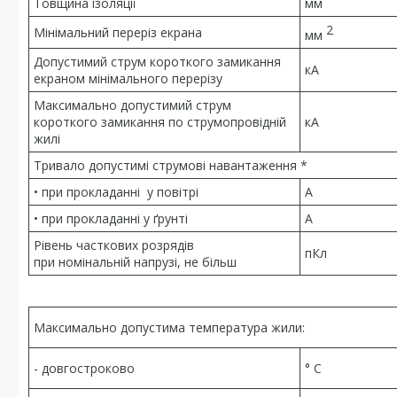
Товщина ізоляції
мм
2
Мінімальний переріз екрана
мм
Допустимий струм короткого замикання
кА
екраном мінімального перерізу
Максимально допустимий струм
короткого замикання по струмопровідній
кА
жилі
Тривало допустимі струмові навантаження *
• при прокладанні у повітрі
А
• при прокладанні у ґрунті
А
Рівень часткових розрядів
пКл
при номінальній напрузі, не більш
Максимально допустима температура жили:
- довгостроково
° С