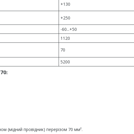
+130
+250
-60...+50
1120
70
5200
70:
ом (мідний провідник) перерізом 70 мм².