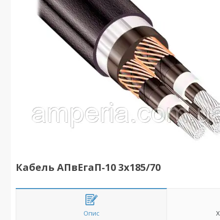
Кабель АПвЕгаП‑10 3х185/70
Опис
Х