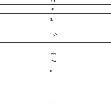
3.4
70
5,1
17,5
355
294
6
+90