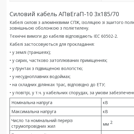
Силовий кабель АПвЕгаП-10 3х185/70
Кабелі силові з алюмінієвими СПЖ, ізоляцією зі зшитого п
зовнішньою оболонкою з поліетилену.
Технічні вимоги до кабелів відповідають IEC 60502-2.
Кабелі застосовуються для прокладання:
• у землі (траншеях);
• у сирих, частково затоплюваних приміщеннях;
• у ґрунтах з підвищеною вологістю;
• у несудноплавних водоймах;
• на складних ділянках трас, відповідно до ЕТУ;
• у повітрі, у т.ч. у кабельних спорудах, за умови забезпе
Номінальна напруга
кВ
Максимальна напруга
кВ
Число та номінальний переріз
2
мм
струмопровідних жил