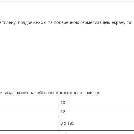
оліетилену, поздовжньою та поперечною герметизацією екрану та
чення додаткових засобів протипожежного захисту.
10
12
3 x 185