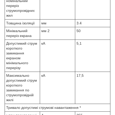
номінальний
переріз
струмопровідних
жил
Товщина ізоляції
мм
3.4
Мінімальний
мм
2
50
переріз екрана
Допустимий струм
кА
5,1
короткого
замикання
екраном
мінімального
перерізу
Максимально
кА
17,5
допустимий струм
короткого
замикання по
струмопровідній
жилі
Тривало допустимі струмові навантаження *