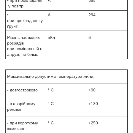
• при прокладанні
А
355
у повітрі
•
А
294
при прокладанні у
ґрунті
Рівень часткових
пКл
6
розрядів
при номінальній н
апрузі, не більш
Максимально допустима температура жили:
- довгостроково
° С
+90
- в аварійному
° С
+130
режимі
- при короткому
° С
+250
замиканні