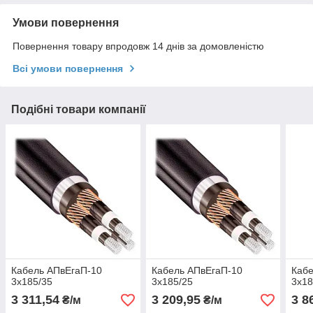
Умови повернення
Повернення товару впродовж 14 днів за домовленістю
Всі умови повернення
Подібні товари компанії
Кабель АПвЕгаП‑10
Кабель АПвЕгаП‑10
Кабе
3х185/35
3х185/25
3х18
3 311,54
3 209,95
3 8
₴/м
₴/м