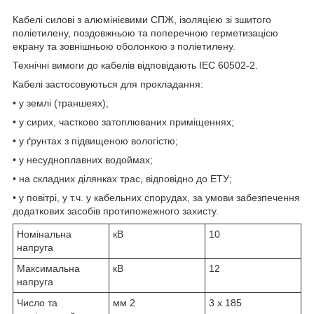
Кабелі силові з алюмінієвими СПЖ, ізоляцією зі зшитого
поліетилену, поздовжньою та поперечною герметизацією
екрану та зовнішньою оболонкою з поліетилену.
Технічні вимоги до кабелів відповідають IEC 60502-2.
Кабелі застосовуються для прокладання:
• у землі (траншеях);
• у сирих, частково затоплюваних приміщеннях;
• у ґрунтах з підвищеною вологістю;
• у несудноплавних водоймах;
• на складних ділянках трас, відповідно до ЕТУ;
• у повітрі, у т.ч. у кабельних спорудах, за умови забезпечення
додаткових засобів протипожежного захисту.
Номінальна
кВ
10
напруга
Максимальна
кВ
12
напруга
Число та
мм
2
3 x 185