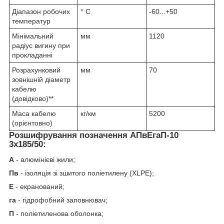
Діапазон робочих
° С
-60...+50
температур
Мінімальний
мм
1120
радіус вигину при
прокладанні
Розрахунковий
мм
70
зовнішній діаметр
кабелю
(довідково)**
Маса кабелю
кг/км
5200
(орієнтовно)
Розшифрування позначення АПвЕгаП‑10
3х185/50:
А
- алюмінієві жили;
Пв
- ізоляція зі зшитого поліетилену (XLPE);
Е
- екранований;
га
- гідрофобний заповнювач;
П
- поліетиленова оболонка;