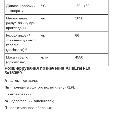
Діапазон робочих
° С
-60...+50
температур
Мінімальний
мм
1056
радіус вигину при
прокладанні
Розрахунковий
мм
66
зовнішній діаметр
кабелю
(довідково)**
Маса кабелю
кг/км
4550
(орієнтовно)
Розшифрування позначення АПвЕгаП‑10
3х150/50:
А
- алюмінієві жили;
Пв
- ізоляція зі зшитого поліетилену (XLPE);
Е
- екранований;
га
- гідрофобний заповнювач;
П
- поліетиленова оболонка;