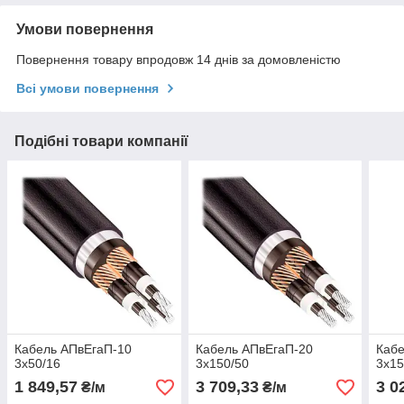
Умови повернення
Повернення товару впродовж 14 днів за домовленістю
Всі умови повернення
Подібні товари компанії
Кабель АПвЕгаП‑10
Кабель АПвЕгаП‑20
Кабе
3х50/16
3х150/50
3х15
1 849,57
3 709,33
3 0
₴/м
₴/м