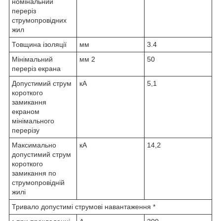
номінальний
переріз
струмопровідних
жил
Товщина ізоляції
мм
3.4
Мінімальний
мм
2
50
переріз екрана
Допустимий струм
кА
5,1
короткого
замикання
екраном
мінімального
перерізу
Максимально
кА
14,2
допустимий струм
короткого
замикання по
струмопровідній
жилі
Тривало допустимі струмові навантаження *