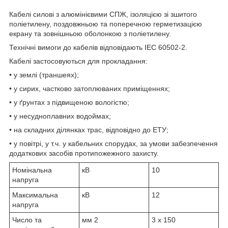
Кабелі силові з алюмінієвими СПЖ, ізоляцією зі зшитого
поліетилену, поздовжньою та поперечною герметизацією
екрану та зовнішньою оболонкою з поліетилену.
Технічні вимоги до кабелів відповідають IEC 60502-2.
Кабелі застосовуються для прокладання:
• у землі (траншеях);
• у сирих, частково затоплюваних приміщеннях;
• у ґрунтах з підвищеною вологістю;
• у несудноплавних водоймах;
• на складних ділянках трас, відповідно до ЕТУ;
• у повітрі, у т.ч. у кабельних спорудах, за умови забезпечення
додаткових засобів протипожежного захисту.
Номінальна
кВ
10
напруга
Максимальна
кВ
12
напруга
Число та
мм
2
3 x 150