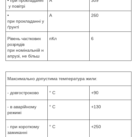
• при прокладанні
А
309
у повітрі
•
А
260
при прокладанні у
ґрунті
Рівень часткових
пКл
6
розрядів
при номінальній н
апрузі, не більш
Максимально допустима температура жили:
- довгостроково
° С
+90
- в аварійному
° С
+130
режимі
- при короткому
° С
+250
замиканні