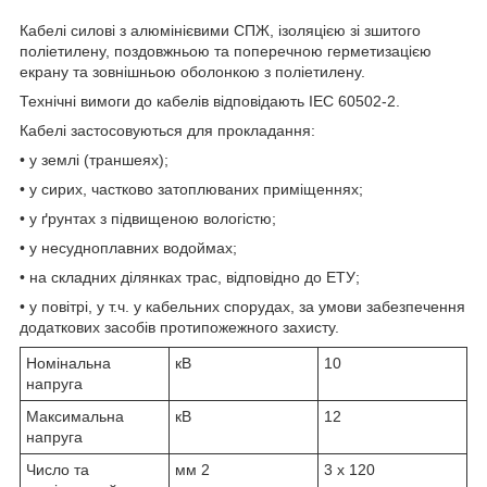
Кабелі силові з алюмінієвими СПЖ, ізоляцією зі зшитого
поліетилену, поздовжньою та поперечною герметизацією
екрану та зовнішньою оболонкою з поліетилену.
Технічні вимоги до кабелів відповідають IEC 60502-2.
Кабелі застосовуються для прокладання:
• у землі (траншеях);
• у сирих, частково затоплюваних приміщеннях;
• у ґрунтах з підвищеною вологістю;
• у несудноплавних водоймах;
• на складних ділянках трас, відповідно до ЕТУ;
• у повітрі, у т.ч. у кабельних спорудах, за умови забезпечення
додаткових засобів протипожежного захисту.
Номінальна
кВ
10
напруга
Максимальна
кВ
12
напруга
Число та
мм
2
3 x 120