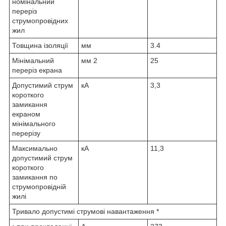
номінальний
переріз
струмопровідних
жил
Товщина ізоляції
мм
3.4
Мінімальний
мм
2
25
переріз екрана
Допустимий струм
кА
3,3
короткого
замикання
екраном
мінімального
перерізу
Максимально
кА
11,3
допустимий струм
короткого
замикання по
струмопровідній
жилі
Тривало допустимі струмові навантаження *