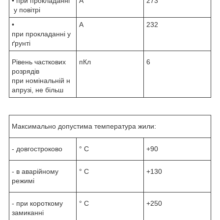
• при прокладанні
А
273
у повітрі
•
А
232
при прокладанні у
ґрунті
Рівень часткових
пКл
6
розрядів
при номінальній н
апрузі, не більш
Максимально допустима температура жили:
- довгостроково
° С
+90
- в аварійному
° С
+130
режимі
- при короткому
° С
+250
замиканні