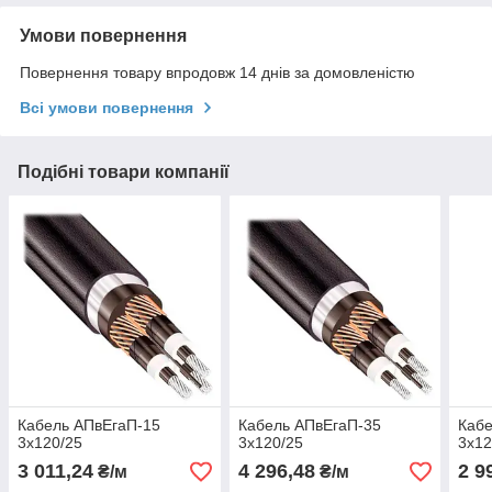
Умови повернення
Повернення товару впродовж 14 днів за домовленістю
Всі умови повернення
Подібні товари компанії
Кабель АПвЕгаП‑15
Кабель АПвЕгаП‑35
Кабе
3х120/25
3х120/25
3х12
3 011,24
4 296,48
2 9
₴/м
₴/м