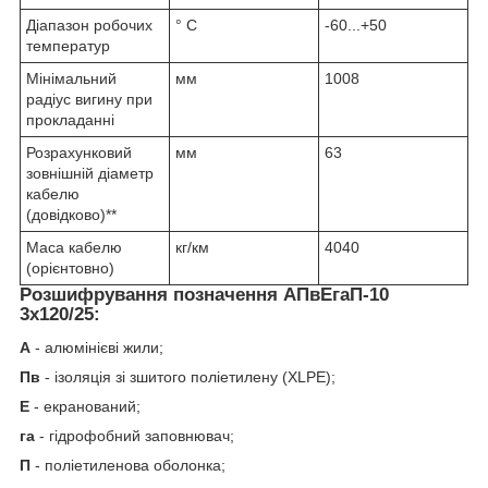
Діапазон робочих
° С
-60...+50
температур
Мінімальний
мм
1008
радіус вигину при
прокладанні
Розрахунковий
мм
63
зовнішній діаметр
кабелю
(довідково)**
Маса кабелю
кг/км
4040
(орієнтовно)
Розшифрування позначення АПвЕгаП‑10
3х120/25:
А
- алюмінієві жили;
Пв
- ізоляція зі зшитого поліетилену (XLPE);
Е
- екранований;
га
- гідрофобний заповнювач;
П
- поліетиленова оболонка;