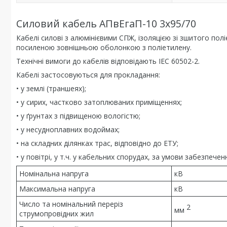
Силовий кабель АПвЕгаП-10 3х95/70
Кабелі силові з алюмінієвими СПЖ, ізоляцією зі зшитого п
посиленою зовнішньою оболонкою з поліетилену.
Технічні вимоги до кабелів відповідають IEC 60502-2.
Кабелі застосовуються для прокладання:
• у землі (траншеях);
• у сирих, частково затоплюваних приміщеннях;
• у ґрунтах з підвищеною вологістю;
• у несудноплавних водоймах;
• на складних ділянках трас, відповідно до ЕТУ;
• у повітрі, у т.ч. у кабельних спорудах, за умови забезпе
Номінальна напруга
кВ
Максимальна напруга
кВ
Число та номінальний переріз
2
мм
струмопровідних жил