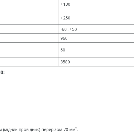
+130
+250
-60...+50
960
60
3580
0:
 (мідний провідник) перерізом 70 мм².