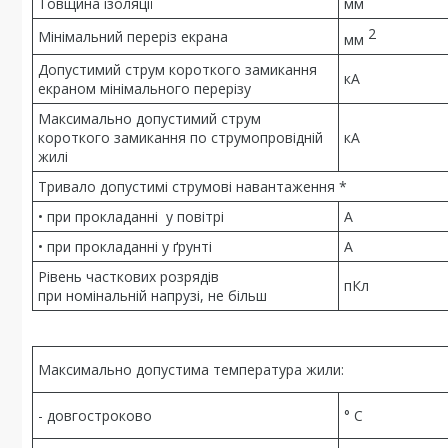
Товщина ізоляції
мм
2
Мінімальний переріз екрана
мм
Допустимий струм короткого замикання
кА
екраном мінімального перерізу
Максимально допустимий струм
короткого замикання по струмопровідній
кА
жилі
Тривало допустимі струмові навантаження *
• при прокладанні у повітрі
А
• при прокладанні у ґрунті
А
Рівень часткових розрядів
пКл
при номінальній напрузі, не більш
Максимально допустима температура жили:
- довгостроково
° С