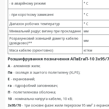
- в аварійному режимі
° С
- при короткому замиканні
° С
Діапазон робочих температур
° С
Мінімальний радіус вигину при прокладанні
мм
Розрахунковий зовнішній діаметр кабелю
мм
(довідково)**
Маса кабелю (орієнтовно)
кг/км
Розшифрування позначення АПвЕгаП‑10 3х95/7
А
- алюмінієві жили;
Пв
- ізоляція зі зшитого поліетилену (XLPE);
Е
- екранований;
га
- гідрофобний заповнювач;
П
- поліетиленова оболонка;
10
- номінальна напруга кабелю, 10 кВ;
3х95/70
- три основні фазні жили перерізом 95 мм² з екраном