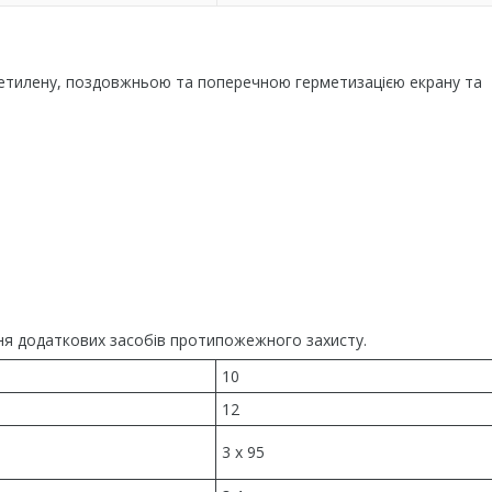
оліетилену, поздовжньою та поперечною герметизацією екрану та
чення додаткових засобів протипожежного захисту.
10
12
3 x 95