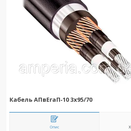
Кабель АПвЕгаП‑10 3х95/70
Опис
Х