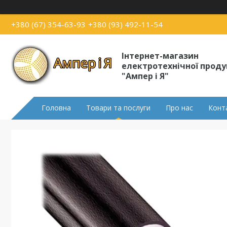
+380 (67) 354-63-93
+380 (93) 492-11-54
Інтернет-магазин
електротехнічної проду
"Ампер і Я"
Головна
Товари та послуги
Про нас
Конт