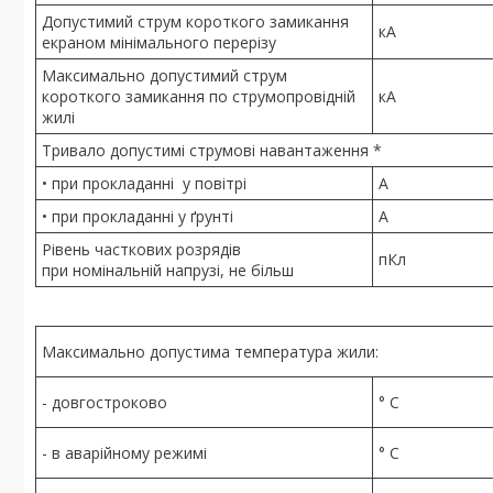
Допустимий струм короткого замикання
кА
екраном мінімального перерізу
Максимально допустимий струм
короткого замикання по струмопровідній
кА
жилі
Тривало допустимі струмові навантаження *
• при прокладанні у повітрі
А
• при прокладанні у ґрунті
А
Рівень часткових розрядів
пКл
при номінальній напрузі, не більш
Максимально допустима температура жили:
- довгостроково
° С
- в аварійному режимі
° С