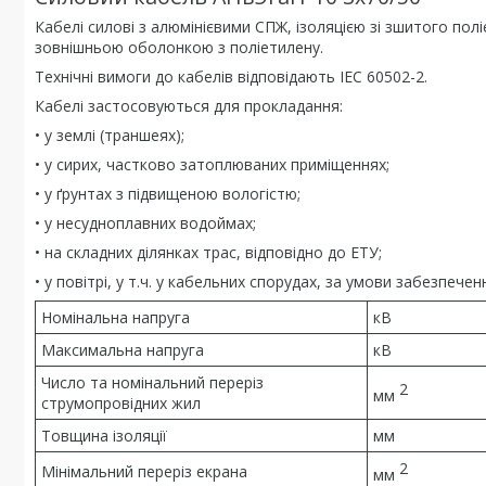
Кабелі силові з алюмінієвими СПЖ, ізоляцією зі зшитого п
зовнішньою оболонкою з поліетилену.
Технічні вимоги до кабелів відповідають IEC 60502-2.
Кабелі застосовуються для прокладання:
• у землі (траншеях);
• у сирих, частково затоплюваних приміщеннях;
• у ґрунтах з підвищеною вологістю;
• у несудноплавних водоймах;
• на складних ділянках трас, відповідно до ЕТУ;
• у повітрі, у т.ч. у кабельних спорудах, за умови забезпе
Номінальна напруга
кВ
Максимальна напруга
кВ
Число та номінальний переріз
2
мм
струмопровідних жил
Товщина ізоляції
мм
2
Мінімальний переріз екрана
мм