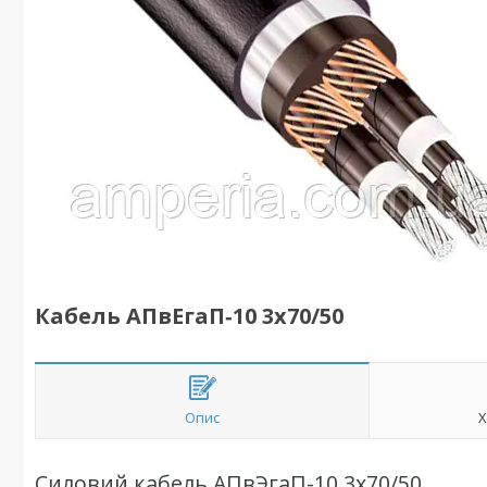
Кабель АПвЕгаП‑10 3х70/50
Опис
Х
Силовий кабель АПвЭгаП-10 3х70/50