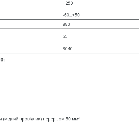
+250
-60...+50
880
55
3040
0:
 (мідний провідник) перерізом 50 мм².