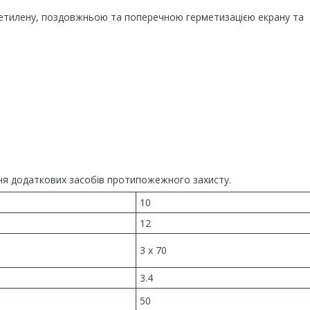
оліетилену, поздовжньою та поперечною герметизацією екрану та
чення додаткових засобів протипожежного захисту.
10
12
3 x 70
3.4
50