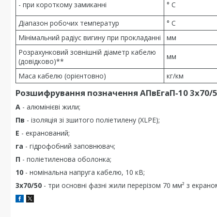
- при короткому замиканні
° С
Діапазон робочих температур
° С
Мінімальний радіус вигину при прокладанні
мм
Розрахунковий зовнішній діаметр кабелю
мм
(довідково)**
Маса кабелю (орієнтовно)
кг/км
Розшифрування позначення АПвЕгаП‑10 3х70/5
А
- алюмінієві жили;
Пв
- ізоляція зі зшитого поліетилену (XLPE);
Е
- екранований;
га
- гідрофобний заповнювач;
П
- поліетиленова оболонка;
10
- номінальна напруга кабелю, 10 кВ;
3х70/50
- три основні фазні жили перерізом 70 мм² з екраном