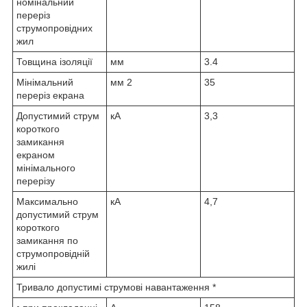
номінальний
переріз
струмопровідних
жил
Товщина ізоляції
мм
3.4
Мінімальний
мм
2
35
переріз екрана
Допустимий струм
кА
3,3
короткого
замикання
екраном
мінімального
перерізу
Максимально
кА
4,7
допустимий струм
короткого
замикання по
струмопровідній
жилі
Тривало допустимі струмові навантаження *