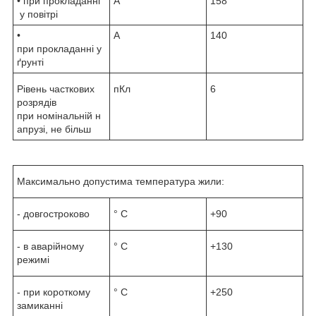
• при прокладанні
А
158
у повітрі
•
А
140
при прокладанні у
ґрунті
Рівень часткових
пКл
6
розрядів
при номінальній н
апрузі, не більш
Максимально допустима температура жили:
- довгостроково
° С
+90
- в аварійному
° С
+130
режимі
- при короткому
° С
+250
замиканні