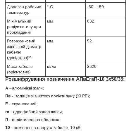
Діапазон робочих
° С
-60...+50
температур
Мінімальний
мм
832
радіус вигину при
прокладанні
Розрахунковий
мм
52
зовнішній діаметр
кабелю
(довідково)**
Маса кабелю
кг/км
2620
(орієнтовно)
Розшифрування позначення АПвЕгаП‑10 3х50/35:
А
- алюмінієві жили;
Пв
- ізоляція зі зшитого поліетилену (XLPE);
Е
- екранований;
га
- гідрофобний заповнювач;
П
- поліетиленова оболонка;
10
- номінальна напруга кабелю, 10 кВ;