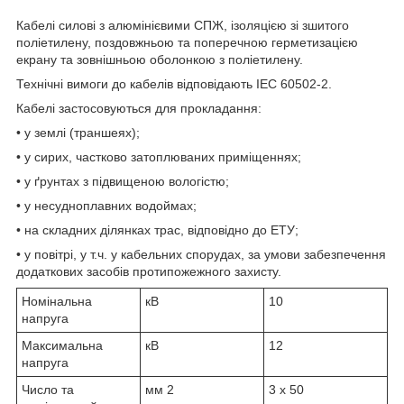
Кабелі силові з алюмінієвими СПЖ, ізоляцією зі зшитого
поліетилену, поздовжньою та поперечною герметизацією
екрану та зовнішньою оболонкою з поліетилену.
Технічні вимоги до кабелів відповідають IEC 60502-2.
Кабелі застосовуються для прокладання:
• у землі (траншеях);
• у сирих, частково затоплюваних приміщеннях;
• у ґрунтах з підвищеною вологістю;
• у несудноплавних водоймах;
• на складних ділянках трас, відповідно до ЕТУ;
• у повітрі, у т.ч. у кабельних спорудах, за умови забезпечення
додаткових засобів протипожежного захисту.
Номінальна
кВ
10
напруга
Максимальна
кВ
12
напруга
Число та
мм
2
3 x 50