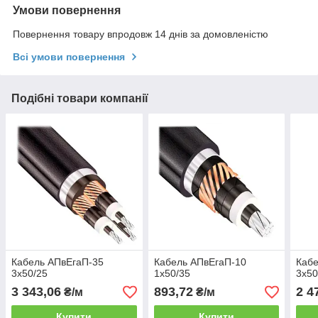
Умови повернення
Повернення товару впродовж 14 днів за домовленістю
Всі умови повернення
Подібні товари компанії
Кабель АПвЕгаП‑35
Кабель АПвЕгаП-10
Кабе
3х50/25
1х50/35
3х50
3 343,06
893,72
2 4
₴/м
₴/м
Купити
Купити