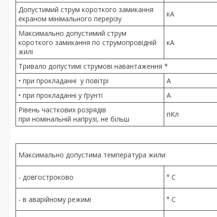
Допустимий струм короткого замикання
кА
екраном мінімального перерізу
Максимально допустимий струм
короткого замикання по струмопровідній
кА
жилі
Тривало допустимі струмові навантаження *
• при прокладанні у повітрі
А
• при прокладанні у ґрунті
А
Рівень часткових розрядів
пКл
при номінальній напрузі, не більш
Максимально допустима температура жили:
- довгостроково
° С
- в аварійному режимі
° С