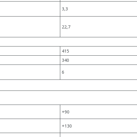
3,3
22,7
415
340
6
+90
+130