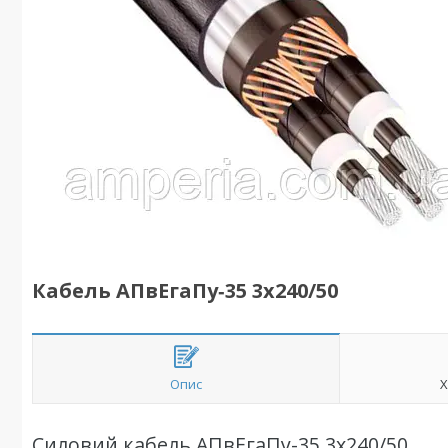
Кабель АПвЕгаПу‑35 3х240/50
Опис
Х
Силовий кабель АПвЕгаПу-35 3х240/50