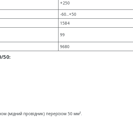
+250
-60...+50
1584
99
9680
/50:
ом (мідний провідник) перерізом 50 мм².