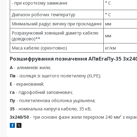
- при короткому замиканні
° С
Діапазон робочих температур
° С
Мінімальний радіус вигину при прокладанні
мм
Розрахунковий зовнішній діаметр кабелю
мм
(довідково)**
Маса кабелю (орієнтовно)
кг/км
Розшифрування позначення АПвЕгаПу‑35 3х240
А
- алюмінієві жили;
Пв
- ізоляція зі зшитого поліетилену (XLPE);
Е
- екранований;
га
- гідрофобний заповнювач;
Пу
- поліетиленова оболонка ущільнена;
35
- номінальна напруга кабелю, 35 кВ;
3х240/50
- три основні фазні жили перерізом 240 мм² з екран