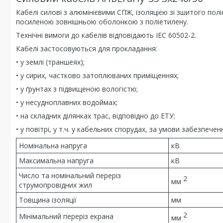
Кабелі силові з алюмінієвими СПЖ, ізоляцією зі зшитого п
посиленою зовнішньою оболонкою з поліетилену.
Технічні вимоги до кабелів відповідають IEC 60502-2.
Кабелі застосовуються для прокладання:
• у землі (траншеях);
• у сирих, частково затоплюваних приміщеннях;
• у ґрунтах з підвищеною вологістю;
• у несудноплавних водоймах;
• на складних ділянках трас, відповідно до ЕТУ;
• у повітрі, у т.ч. у кабельних спорудах, за умови забезпе
Номінальна напруга
кВ
Максимальна напруга
кВ
Число та номінальний переріз
2
мм
струмопровідних жил
Товщина ізоляції
мм
2
Мінімальний переріз екрана
мм