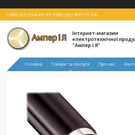
+380 (67) 354-63-93
+380 (93) 492-11-54
Інтернет-магазин
електротехнічної проду
"Ампер і Я"
Головна
Товари та послуги
Про нас
Конт