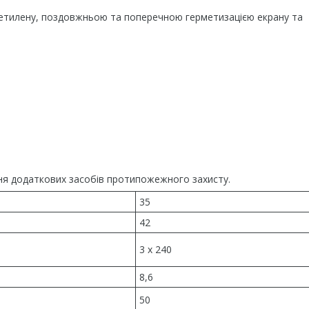
оліетилену, поздовжньою та поперечною герметизацією екрану та
чення додаткових засобів протипожежного захисту.
35
42
3 x 240
8,6
50