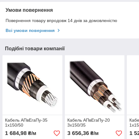
Умови повернення
Повернення товару впродовж 14 днів за домовленістю
Всі умови повернення
Подібні товари компанії
Кабель АПвЕгаПу-35
Кабель АПвЕгаПу‑20
Кабе
1х150/50
3х150/35
1х15
1 684,98
3 656,36
1 5
₴/м
₴/м