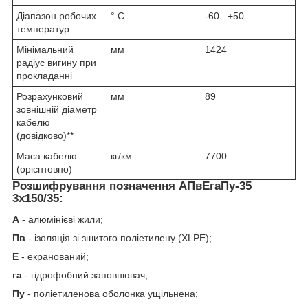
Діапазон робочих
° С
-60...+50
температур
Мінімальний
мм
1424
радіус вигину при
прокладанні
Розрахунковий
мм
89
зовнішній діаметр
кабелю
(довідково)**
Маса кабелю
кг/км
7700
(орієнтовно)
Розшифрування позначення АПвЕгаПу‑35
3х150/35:
А
- алюмінієві жили;
Пв
- ізоляція зі зшитого поліетилену (XLPE);
Е
- екранований;
га
- гідрофобний заповнювач;
Пу
- поліетиленова оболонка ущільнена;