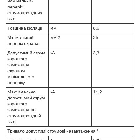
номінальний
переріз
струмопровідних
жил
Товщина ізоляції
мм
8,6
Мінімальний
мм
2
35
переріз екрана
Допустимий струм
кА
3,3
короткого
замикання
екраном
мінімального
перерізу
Максимально
кА
14,2
допустимий струм
короткого
замикання по
струмопровідній
жилі
Тривало допустимі струмові навантаження *