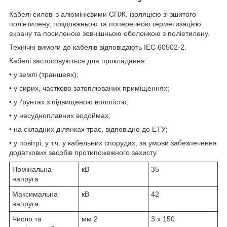
Кабелі силові з алюмінієвими СПЖ, ізоляцією зі зшитого
поліетилену, поздовжньою та поперечною герметизацією
екрану та посиленою зовнішньою оболонкою з поліетилену.
Технічні вимоги до кабелів відповідають IEC 60502-2.
Кабелі застосовуються для прокладання:
• у землі (траншеях);
• у сирих, частково затоплюваних приміщеннях;
• у ґрунтах з підвищеною вологістю;
• у несудноплавних водоймах;
• на складних ділянках трас, відповідно до ЕТУ;
• у повітрі, у т.ч. у кабельних спорудах, за умови забезпечення
додаткових засобів протипожежного захисту.
Номінальна
кВ
35
напруга
Максимальна
кВ
42
напруга
Число та
мм
2
3 x 150