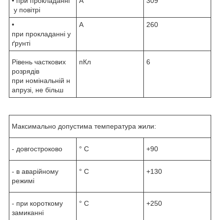
• при прокладанні
А
309
у повітрі
•
А
260
при прокладанні у
ґрунті
Рівень часткових
пКл
6
розрядів
при номінальній н
апрузі, не більш
Максимально допустима температура жили:
- довгостроково
° С
+90
- в аварійному
° С
+130
режимі
- при короткому
° С
+250
замиканні