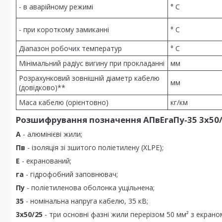
- в аварійному режимі
° С
- при короткому замиканні
° С
Діапазон робочих температур
° С
Мінімальний радіус вигину при прокладанні
мм
Розрахунковий зовнішній діаметр кабелю
мм
(довідково)**
Маса кабелю (орієнтовно)
кг/км
Розшифрування позначення АПвЕгаПу‑35 3х50/
А
- алюмінієві жили;
Пв
- ізоляція зі зшитого поліетилену (XLPE);
Е
- екранований;
га
- гідрофобний заповнювач;
Пу
- поліетиленова оболонка ущільнена;
35
- номінальна напруга кабелю, 35 кВ;
3х50/25
- три основні фазні жили перерізом 50 мм² з екраном