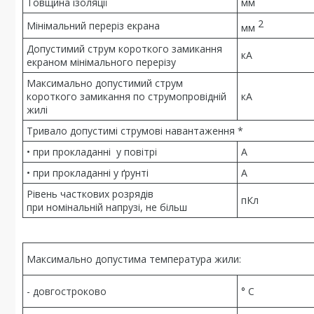
Товщина ізоляції
мм
2
Мінімальний переріз екрана
мм
Допустимий струм короткого замикання
кА
екраном мінімального перерізу
Максимально допустимий струм
короткого замикання по струмопровідній
кА
жилі
Тривало допустимі струмові навантаження *
• при прокладанні у повітрі
А
• при прокладанні у ґрунті
А
Рівень часткових розрядів
пКл
при номінальній напрузі, не більш
Максимально допустима температура жили:
- довгостроково
° С