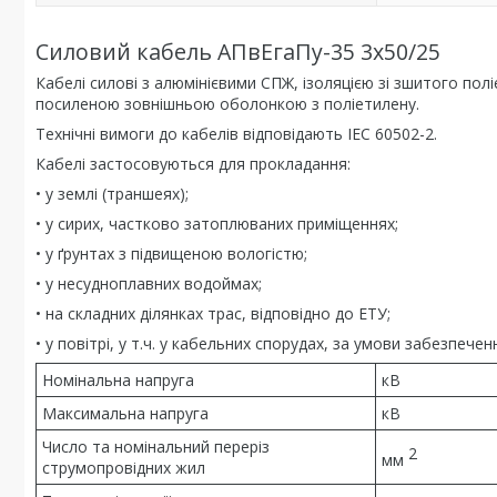
Силовий кабель АПвЕгаПу-35 3х50/25
Кабелі силові з алюмінієвими СПЖ, ізоляцією зі зшитого п
посиленою зовнішньою оболонкою з поліетилену.
Технічні вимоги до кабелів відповідають IEC 60502-2.
Кабелі застосовуються для прокладання:
• у землі (траншеях);
• у сирих, частково затоплюваних приміщеннях;
• у ґрунтах з підвищеною вологістю;
• у несудноплавних водоймах;
• на складних ділянках трас, відповідно до ЕТУ;
• у повітрі, у т.ч. у кабельних спорудах, за умови забезпе
Номінальна напруга
кВ
Максимальна напруга
кВ
Число та номінальний переріз
2
мм
струмопровідних жил