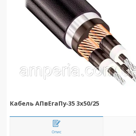
Кабель АПвЕгаПу‑35 3х50/25
Опис
Х