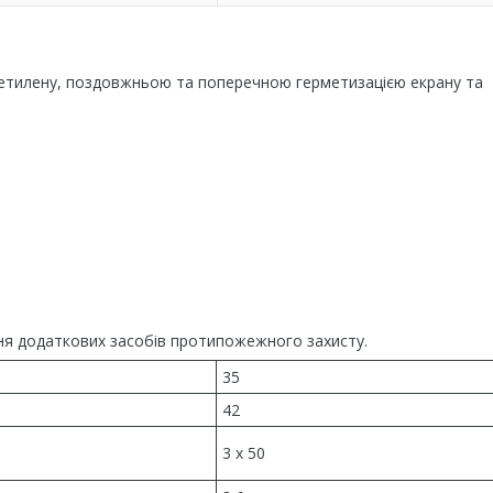
оліетилену, поздовжньою та поперечною герметизацією екрану та
чення додаткових засобів протипожежного захисту.
35
42
3 x 50