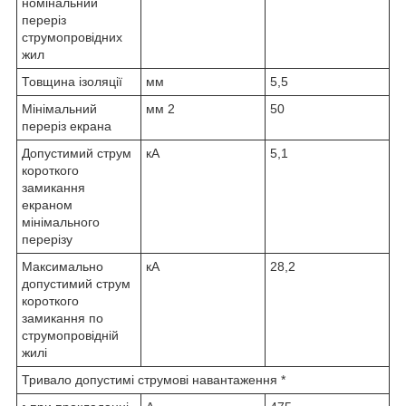
номінальний
переріз
струмопровідних
жил
Товщина ізоляції
мм
5,5
Мінімальний
мм
2
50
переріз екрана
Допустимий струм
кА
5,1
короткого
замикання
екраном
мінімального
перерізу
Максимально
кА
28,2
допустимий струм
короткого
замикання по
струмопровідній
жилі
Тривало допустимі струмові навантаження *