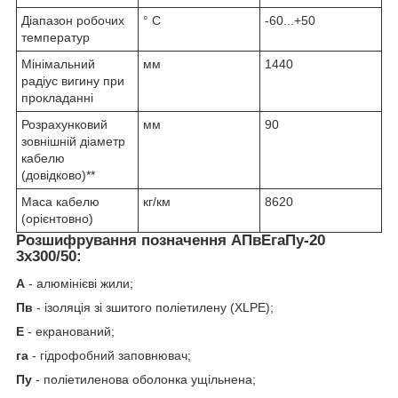
Діапазон робочих
° С
-60...+50
температур
Мінімальний
мм
1440
радіус вигину при
прокладанні
Розрахунковий
мм
90
зовнішній діаметр
кабелю
(довідково)**
Маса кабелю
кг/км
8620
(орієнтовно)
Розшифрування позначення АПвЕгаПу‑20
3х300/50:
А
- алюмінієві жили;
Пв
- ізоляція зі зшитого поліетилену (XLPE);
Е
- екранований;
га
- гідрофобний заповнювач;
Пу
- поліетиленова оболонка ущільнена;