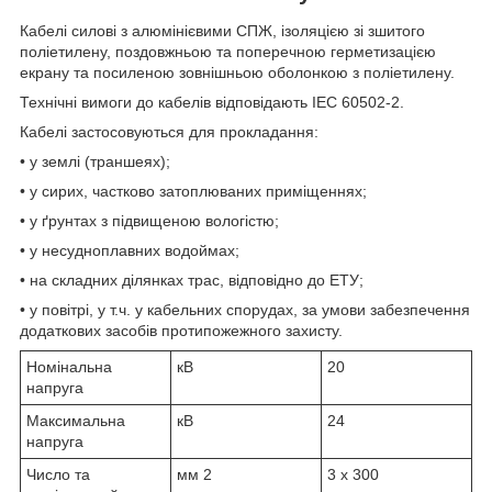
Кабелі силові з алюмінієвими СПЖ, ізоляцією зі зшитого
поліетилену, поздовжньою та поперечною герметизацією
екрану та посиленою зовнішньою оболонкою з поліетилену.
Технічні вимоги до кабелів відповідають IEC 60502-2.
Кабелі застосовуються для прокладання:
• у землі (траншеях);
• у сирих, частково затоплюваних приміщеннях;
• у ґрунтах з підвищеною вологістю;
• у несудноплавних водоймах;
• на складних ділянках трас, відповідно до ЕТУ;
• у повітрі, у т.ч. у кабельних спорудах, за умови забезпечення
додаткових засобів протипожежного захисту.
Номінальна
кВ
20
напруга
Максимальна
кВ
24
напруга
Число та
мм
2
3 x 300