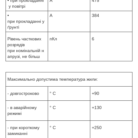
• при прокладанні
А
475
у повітрі
•
А
384
при прокладанні у
ґрунті
Рівень часткових
пКл
6
розрядів
при номінальній н
апрузі, не більш
Максимально допустима температура жили:
- довгостроково
° С
+90
- в аварійному
° С
+130
режимі
- при короткому
° С
+250
замиканні