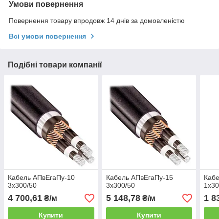
Умови повернення
Повернення товару впродовж 14 днів за домовленістю
Всі умови повернення
Подібні товари компанії
Кабель АПвЕгаПу‑10
Кабель АПвЕгаПу‑15
Кабе
3х300/50
3х300/50
1х30
4 700,61
5 148,78
1 8
₴/м
₴/м
Купити
Купити