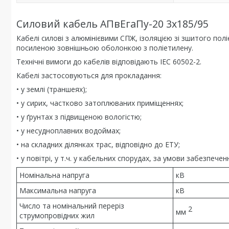
Силовий кабель АПвЕгаПу-20 3х185/95
Кабелі силові з алюмінієвими СПЖ, ізоляцією зі зшитого п
посиленою зовнішньою оболонкою з поліетилену.
Технічні вимоги до кабелів відповідають IEC 60502-2.
Кабелі застосовуються для прокладання:
• у землі (траншеях);
• у сирих, частково затоплюваних приміщеннях;
• у ґрунтах з підвищеною вологістю;
• у несудноплавних водоймах;
• на складних ділянках трас, відповідно до ЕТУ;
• у повітрі, у т.ч. у кабельних спорудах, за умови забезпе
Номінальна напруга
кВ
Максимальна напруга
кВ
Число та номінальний переріз
2
мм
струмопровідних жил