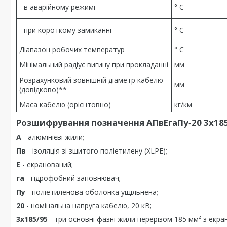
- в аварійному режимі
° С
- при короткому замиканні
° С
Діапазон робочих температур
° С
Мінімальний радіус вигину при прокладанні
мм
Розрахунковий зовнішній діаметр кабелю
мм
(довідково)**
Маса кабелю (орієнтовно)
кг/км
Розшифрування позначення АПвЕгаПу‑20 3х185
А
- алюмінієві жили;
Пв
- ізоляція зі зшитого поліетилену (XLPE);
Е
- екранований;
га
- гідрофобний заповнювач;
Пу
- поліетиленова оболонка ущільнена;
20
- номінальна напруга кабелю, 20 кВ;
3х185/95
- три основні фазні жили перерізом 185 мм² з екран