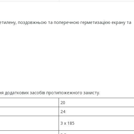
оліетилену, поздовжньою та поперечною герметизацією екрану та
чення додаткових засобів протипожежного захисту.
20
24
3 x 185