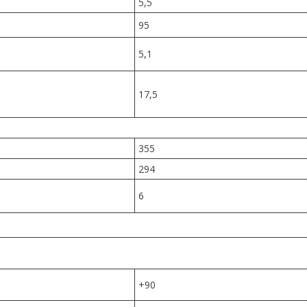
5,5
95
5,1
17,5
355
294
6
+90