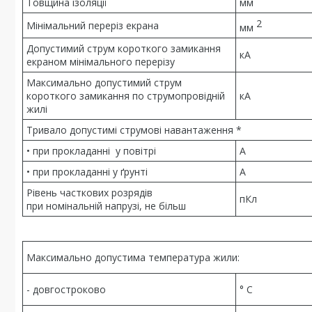
Товщина ізоляції
мм
2
Мінімальний переріз екрана
мм
Допустимий струм короткого замикання
кА
екраном мінімального перерізу
Максимально допустимий струм
короткого замикання по струмопровідній
кА
жилі
Тривало допустимі струмові навантаження *
• при прокладанні у повітрі
А
• при прокладанні у ґрунті
А
Рівень часткових розрядів
пКл
при номінальній напрузі, не більш
Максимально допустима температура жили:
- довгостроково
° С