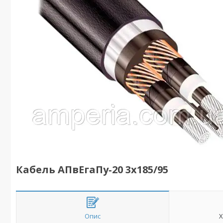
Кабель АПвЕгаПу‑20 3х185/95
Опис
Х