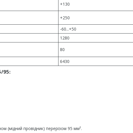
+130
+250
-60...+50
1280
80
6430
/95:
ом (мідний провідник) перерізом 95 мм².