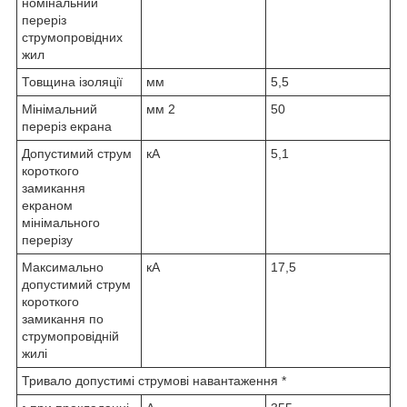
номінальний
переріз
струмопровідних
жил
Товщина ізоляції
мм
5,5
Мінімальний
мм
2
50
переріз екрана
Допустимий струм
кА
5,1
короткого
замикання
екраном
мінімального
перерізу
Максимально
кА
17,5
допустимий струм
короткого
замикання по
струмопровідній
жилі
Тривало допустимі струмові навантаження *