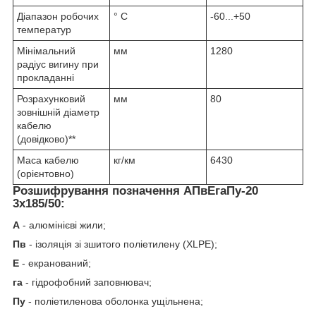
Діапазон робочих
° С
-60...+50
температур
Мінімальний
мм
1280
радіус вигину при
прокладанні
Розрахунковий
мм
80
зовнішній діаметр
кабелю
(довідково)**
Маса кабелю
кг/км
6430
(орієнтовно)
Розшифрування позначення АПвЕгаПу‑20
3х185/50:
А
- алюмінієві жили;
Пв
- ізоляція зі зшитого поліетилену (XLPE);
Е
- екранований;
га
- гідрофобний заповнювач;
Пу
- поліетиленова оболонка ущільнена;