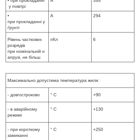
• при прокладанні
А
355
у повітрі
•
А
294
при прокладанні у
ґрунті
Рівень часткових
пКл
6
розрядів
при номінальній н
апрузі, не більш
Максимально допустима температура жили:
- довгостроково
° С
+90
- в аварійному
° С
+130
режимі
- при короткому
° С
+250
замиканні