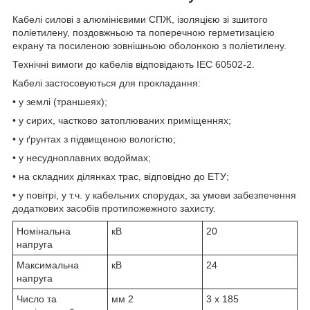
Кабелі силові з алюмінієвими СПЖ, ізоляцією зі зшитого
поліетилену, поздовжньою та поперечною герметизацією
екрану та посиленою зовнішньою оболонкою з поліетилену.
Технічні вимоги до кабелів відповідають IEC 60502-2.
Кабелі застосовуються для прокладання:
• у землі (траншеях);
• у сирих, частково затоплюваних приміщеннях;
• у ґрунтах з підвищеною вологістю;
• у несудноплавних водоймах;
• на складних ділянках трас, відповідно до ЕТУ;
• у повітрі, у т.ч. у кабельних спорудах, за умови забезпечення
додаткових засобів протипожежного захисту.
Номінальна
кВ
20
напруга
Максимальна
кВ
24
напруга
Число та
мм
2
3 x 185