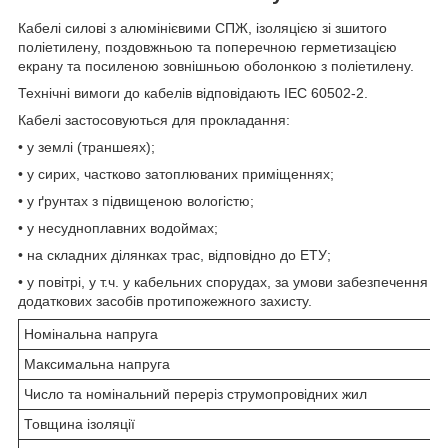
Кабелі силові з алюмінієвими СПЖ, ізоляцією зі зшитого
поліетилену, поздовжньою та поперечною герметизацією
екрану та посиленою зовнішньою оболонкою з поліетилену.
Технічні вимоги до кабелів відповідають IEC 60502-2.
Кабелі застосовуються для прокладання:
• у землі (траншеях);
• у сирих, частково затоплюваних приміщеннях;
• у ґрунтах з підвищеною вологістю;
• у несудноплавних водоймах;
• на складних ділянках трас, відповідно до ЕТУ;
• у повітрі, у т.ч. у кабельних спорудах, за умови забезпечення
додаткових засобів протипожежного захисту.
Номінальна напруга
Максимальна напруга
Число та номінальний переріз струмопровідних жил
Товщина ізоляції