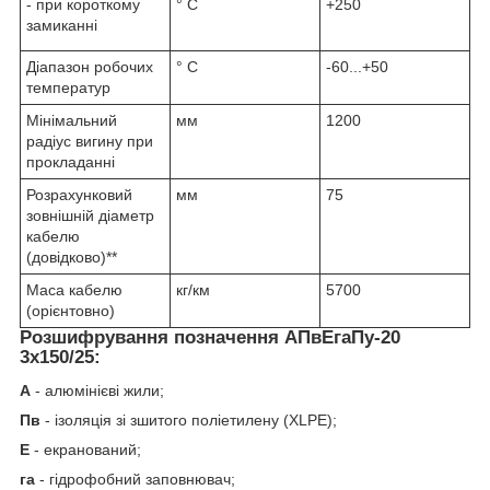
- при короткому
° С
+250
замиканні
Діапазон робочих
° С
-60...+50
температур
Мінімальний
мм
1200
радіус вигину при
прокладанні
Розрахунковий
мм
75
зовнішній діаметр
кабелю
(довідково)**
Маса кабелю
кг/км
5700
(орієнтовно)
Розшифрування позначення АПвЕгаПу‑20
3х150/25:
А
- алюмінієві жили;
Пв
- ізоляція зі зшитого поліетилену (XLPE);
Е
- екранований;
га
- гідрофобний заповнювач;