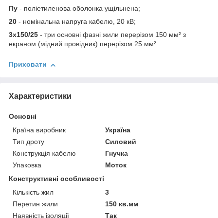
Пу
- поліетиленова оболонка ущільнена;
20
- номінальна напруга кабелю, 20 кВ;
3х150/25
- три основні фазні жили перерізом 150 мм² з
екраном (мідний провідник) перерізом 25 мм².
Приховати
Характеристики
Основні
Країна виробник
Україна
Тип дроту
Силовий
Конструкція кабелю
Гнучка
Упаковка
Моток
Конструктивні особливості
Кількість жил
3
Перетин жили
150 кв.мм
Наявність ізоляції
Так