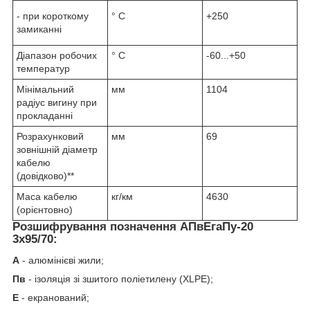
- при короткому
° С
+250
замиканні
Діапазон робочих
° С
-60...+50
температур
Мінімальний
мм
1104
радіус вигину при
прокладанні
Розрахунковий
мм
69
зовнішній діаметр
кабелю
(довідково)**
Маса кабелю
кг/км
4630
(орієнтовно)
Розшифрування позначення АПвЕгаПу‑20
3х95/70:
А
- алюмінієві жили;
Пв
- ізоляція зі зшитого поліетилену (XLPE);
Е
- екранований;