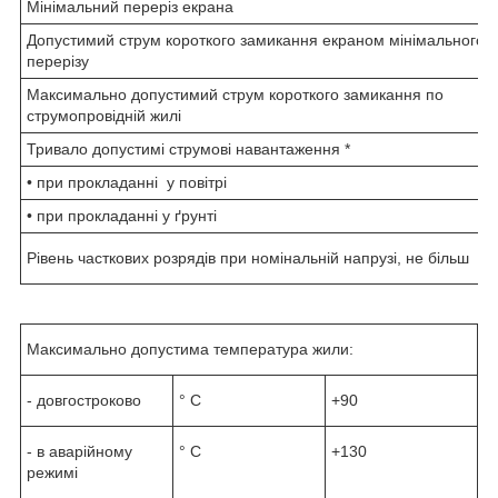
Мінімальний переріз екрана
Допустимий струм короткого замикання екраном мінімального
перерізу
Максимально допустимий струм короткого замикання по
струмопровідній жилі
Тривало допустимі струмові навантаження *
• при прокладанні у повітрі
• при прокладанні у ґрунті
Рівень часткових розрядів при номінальній напрузі, не більш
Максимально допустима температура жили:
- довгостроково
° С
+90
- в аварійному
° С
+130
режимі