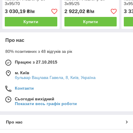
3х95/70
3х95/25
3х95
3 030,19
2 922,02
3 3
₴/м
₴/м
Купити
Купити
Про нас
80% позитивних з 48 відгуків за рік
Працює з 27.10.2015
м. Київ
бульвар Вацлава Гавела, 8, Київ, Україна
Контакти
Сьогодні вихідний
Показати весь графік роботи
Про нас