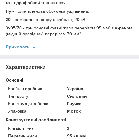
га
- гідрофобний заповнювач;
Пу
- поліетиленова оболонка ущільнена;
20
- номінальна напруга кабелю, 20 кВ;
3х95/70
- три основні фазні жили перерізом 95 мм² з екраном
(мідний провідник) перерізом 70 мм².
Приховати
Характеристики
Основні
Країна виробник
Україна
Тип дроту
Силовий
Конструкція кабелю
Гнучка
Упаковка
Моток
Конструктивні особливості
Кількість жил
3
Перетин жили
95 кв.мм