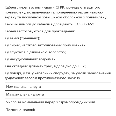
Кабелі силові з алюмінієвими СПЖ, ізоляцією зі зшитого
поліетилену, поздовжньою та поперечною герметизацією
екрану та посиленою зовнішньою оболонкою з поліетилену.
Технічні вимоги до кабелів відповідають IEC 60502-2.
Кабелі застосовуються для прокладання:
• у землі (траншеях);
• у сирих, частково затоплюваних приміщеннях;
• у ґрунтах з підвищеною вологістю;
• у несудноплавних водоймах;
• на складних ділянках трас, відповідно до ЕТУ;
• у повітрі, у т.ч. у кабельних спорудах, за умови забезпечення
додаткових засобів протипожежного захисту.
Номінальна напруга
Максимальна напруга
Число та номінальний переріз струмопровідних жил
Товщина ізоляції